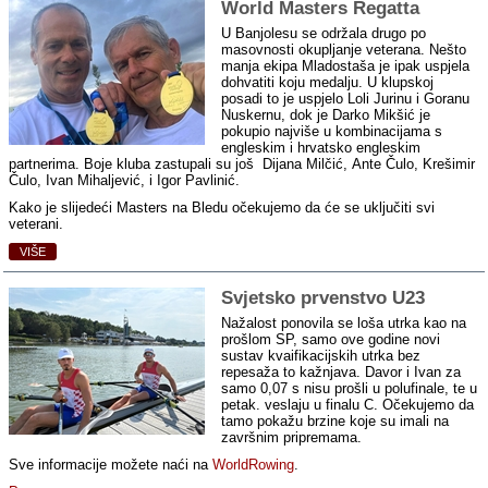
World Masters Regatta
U Banjolesu se održala drugo po
masovnosti okupljanje veterana. Nešto
manja ekipa Mladostaša je ipak uspjela
dohvatiti koju medalju. U klupskoj
posadi to je uspjelo Loli Jurinu i Goranu
Nuskernu, dok je Darko Mikšić je
pokupio najviše u kombinacijama s
engleskim i hrvatsko engleskim
partnerima. Boje kluba zastupali su još Dijana Milčić, Ante Čulo, Krešimir
Čulo, Ivan Mihaljević, i Igor Pavlinić.
Kako je slijedeći Masters na Bledu očekujemo da će se uključiti svi
veterani.
VIŠE
Svjetsko prvenstvo U23
Nažalost ponovila se loša utrka kao na
prošlom SP, samo ove godine novi
sustav kvaifikacijskih utrka bez
repesaža to kažnjava. Davor i Ivan za
samo 0,07 s nisu prošli u polufinale, te u
petak. veslaju u finalu C. Očekujemo da
tamo pokažu brzine koje su imali na
završnim pripremama.
Sve informacije možete naći na
WorldRowing
.