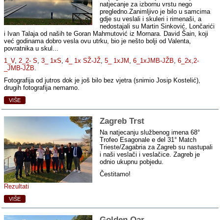
natjecanje za izbornu vrstu nego
pregledno.Zanimljivo je bilo u samcima
gdje su veslali i skuleri i rimenaši, a
nedostajali su Martin Sinković, Lončarići
i Ivan Talaja od naših te Goran Mahmutović iz Mornara. David Šain, koji
već godinama dobro vesla ovu utrku, bio je nešto bolji od Valenta,
povratnika u skul...
1_V
,
2_2- S
,
3_ 1xS
,
4_ 1x SŽ-JŽ
,
5_ 1xJM
,
6_1xJMB-JŽB
,
6_2x,2-
_JMB-JŽB
.
Fotografija od jutros dok je još bilo bez vjetra (snimio Josip Kostelić),
drugih fotografija nemamo.
VIŠE
Zagreb Trst
Na natjecanju službenog imena
68°
Trofeo Esagonale e del 31° Match
Trieste/Zagabria za Zagreb su nastupali
i naši veslači i veslačice. Zagreb je
odnio ukupnu pobjedu.
Čestitamo!
Rezultati
VIŠE
Golden Oar