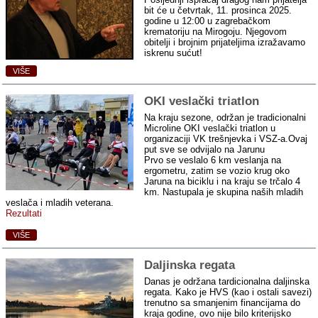
bit će u četvrtak, 11. prosinca 2025.
godine u 12:00 u zagrebačkom
krematoriju na Mirogoju. Njegovom
obitelji i brojnim prijateljima izražavamo
iskrenu sućut!
VIŠE
OKI veslački triatlon
Na kraju sezone, održan je tradicionalni
Microline OKI veslački triatlon u
organizaciji VK trešnjevka i VSZ-a.Ovaj
put sve se odvijalo na Jarunu
Prvo se veslalo 6 km veslanja na
ergometru, zatim se vozio krug oko
Jaruna na biciklu i na kraju se trčalo 4
km. Nastupala je skupina naših mladih
veslača i mladih veterana.
Rezultati
VIŠE
Daljinska regata
Danas je održana tardicionalna daljinska
regata. Kako je HVS (kao i ostali savezi)
trenutno sa smanjenim financijama do
kraja godine, ovo nije bilo kriterijsko