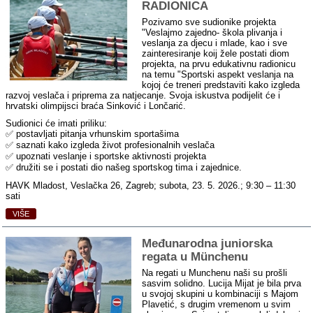
RADIONICA
Pozivamo sve sudionike projekta
"Veslajmo zajedno- škola plivanja i
veslanja za djecu i mlade, kao i sve
zainteresiranje koij žele postati diom
projekta, na prvu edukativnu radionicu
na temu "Sportski aspekt veslanja na
kojoj će treneri predstaviti kako izgleda
razvoj veslača i priprema za natjecanje. Svoja iskustva podijelit će i
hrvatski olimpijsci braća Sinković i Lončarić.
Sudionici će imati priliku:
✅ postavljati pitanja vrhunskim sportašima
✅ saznati kako izgleda život profesionalnih veslača
✅ upoznati veslanje i sportske aktivnosti projekta
✅ družiti se i postati dio našeg sportskog tima i zajednice.
HAVK Mladost, Veslačka 26, Zagreb; subota, 23. 5. 2026.; 9:30 – 11:30
sati
VIŠE
Međunarodna juniorska
regata u Münchenu
Na regati u Munchenu naši su prošli
sasvim solidno. Lucija Mijat je bila prva
u svojoj skupini u kombinaciji s Majom
Plavetić, s drugim vremenom u svim