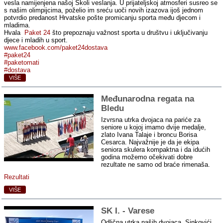
vesla namijenjena našoj Školi veslanja. U prijateljskoj atmosferi susreo se
s našim olimpijcima, poželio im sreću uoči novih izazova ijoš jednom
potvrdio predanost Hrvatske pošte promicanju sporta među djecom i
mladima.
Hvala
Paket 24
što prepoznaju važnost sporta u društvu i uključivanju
djece i mladih u sport.
www.facebook.com/paket24dostava
#paket24
#paketomati
#dostava
VIŠE
Međunarodna regata na
Bledu
Izvrsna utrka dvojaca na pariće za
seniore u kojoj imamo dvije medalje,
zlato Ivana Talaje i broncu Borisa
Cesarca. Najvažnije je da je ekipa
seniora skulera kompaktna i da idućih
godina možemo očekivati dobre
rezultate ne samo od braće rimenaša.
Rezultati
VIŠE
SK I. ‑ Varese
Odlična utrka naših dvojaca. Sinkovići