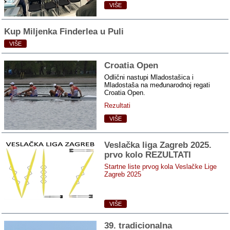
VIŠE
Kup Miljenka Finderlea u Puli
VIŠE
Croatia Open
Odlični nastupi Mladostašica i
Mladostaša na međunarodnoj regati
Croatia Open.
Rezultati
VIŠE
Veslačka liga Zagreb 2025.
prvo kolo REZULTATI
Startne liste prvog kola Veslačke Lige
Zagreb 2025
VIŠE
39. tradicionalna