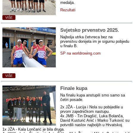
medalja.
Rezultati
VIŠE
Svjetsko prvenstvo 2025.
Najbolja utrka četvreca bez na
prvenstvu donijela im je sigurnu pobjedu
u finalu B.
SP na worldrowing.com
VIŠE
Finale kupa
Na finalu kupa anstupili smo samo sa
četiri posade.
2x JŽA - Lucija i Nola su pobijedile u
prvom zajedničkom nastupu.
4x JMB - Tin Dragšić, Luka Bolanča,
David Kusturić Anić i Marko Turković su
potvrdili naslov najboljih u Hrvatskoj.
1x JŽA - Kala Lončarić je bila druga.