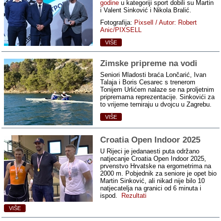
godine
u kategoriji sport dobili su Martin
i Valent Sinković i Nikola Bralić.
Fotografija:
Pixsell / Autor: Robert
Anic/PIXSELL
VIŠE
Zimske pripreme na vodi
Seniori Mladosti braća Lončarić, Ivan
Talaja i Boris Cesarec s trenerom
Tonijem Urlićem nalaze se na proljetnim
pripremama reprezentacije. Sinkovići za
to vrijeme terniraju u dvojcu u Zagrebu.
VIŠE
Croatia Open Indoor 2025
U Rijeci je jedanaesti puta održano
natjecanje Croatia Open Indoor 2025,
prvenstvo Hrvatske na ergometrima na
2000 m. Pobjednik za seniore je opet bio
Martin Sinković, ali nikad nije bilo 10
natjecatelja na granici od 6 minuta i
ispod.
Rezultati
VIŠE