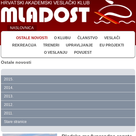
NASLOVNICA
OSTALE NOVOSTI
O KLUBU
ČLANSTVO
VESLAČI
REKREACIJA
TRENERI
UPRAVLJANJE
EU PROJEKTI
O VESLANJU
POVIJEST
Ostale novosti
2015.
2014.
2013.
2012.
2011.
Stare stranice