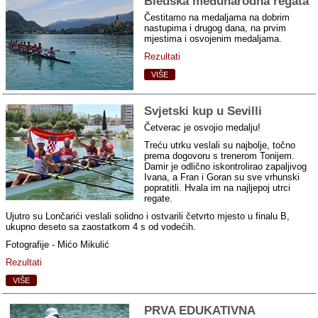
Bledska međunarodna regata
Čestitamo na medaljama na dobrim
nastupima i drugog dana, na prvim
mjestima i osvojenim medaljama.
Rezultati
VIŠE
Svjetski kup u Sevilli
Četverac je osvojio medalju!
Treću utrku veslali su najbolje, točno
prema dogovoru s trenerom Tonijem.
Damir je odlično iskontrolirao zapaljivog
Ivana, a Fran i Goran su sve vrhunski
popratitli. Hvala im na najljepoj utrci
regate.
Ujutro su Lončarići veslali solidno i ostvarili četvrto mjesto u finalu B,
ukupno deseto sa zaostatkom 4 s od vodećih.
Fotografije - Mićo Mikulić
Rezultati
VIŠE
PRVA EDUKATIVNA