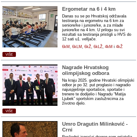
Ergometar na 6 i 4 km
Danas su se po Hrvatskoj održavala
testiranja na ergometru na 6 km za
seniore/ke i juniore/ke, a za mlađe
juniore/ke na 4 km. U prilogu su svi
rezultati sa testiranja pristigli u HVS do
12 sati u1. velljače.
6kM
,
6kLM
,
6kŽ
,
6kLŽ
,
4kM
i
4kŽ
VIŠE
Nagrade Hrvatskog
olimpijskog odbora
Na kraju 2025. godine Hrvatski olimpijski
odbor je po 32. put proglasio i nagradio
najuspješnije sportašice, sportaše i
trenere te dodijelio i Nagradu “Matija
Ljubek” sportskim zaslužnicima za
životno djelo.
VIŠE
Umro Dragutin Milinković ‑
Crni
Posljednji ispraćaj dragog nam prijatelja