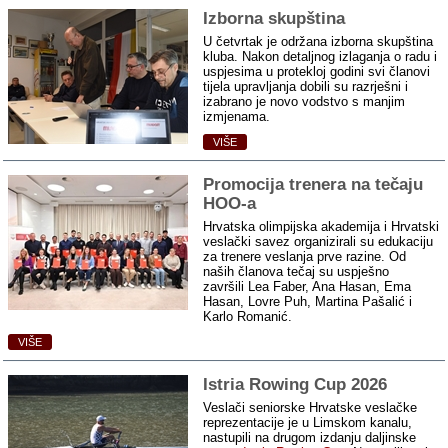
Izborna skupština
U četvrtak je održana izborna skupština
kluba. Nakon detaljnog izlaganja o radu i
uspjesima u protekloj godini svi članovi
tijela upravljanja dobili su razrješni i
izabrano je novo vodstvo s manjim
izmjenama.
VIŠE
Promocija trenera na tečaju
HOO‑a
Hrvatska olimpijska akademija i Hrvatski
veslački savez organizirali su edukaciju
za trenere veslanja prve razine. Od
naših članova tečaj su uspješno
završili
Lea Faber, Ana Hasan, Ema
Hasan, Lovre Puh, Martina Pašalić i
Karlo Romanić.
VIŠE
Istria Rowing Cup 2026
Veslači seniorske Hrvatske veslačke
reprezentacije je u Limskom kanalu,
nastupili na drugom izdanju daljinske