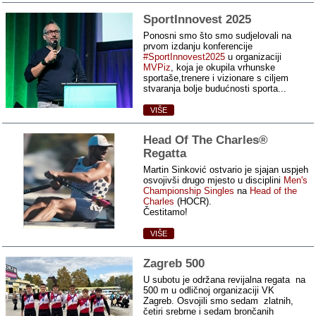
SportInnovest 2025
Ponosni smo što smo sudjelovali na
prvom izdanju konferencije
#SportInnovest2025
u organizaciji
MVPiz
, koja je okupila vrhunske
sportaše,trenere i vizionare s ciljem
stvaranja bolje budućnosti sporta...
VIŠE
Head Of The Charles®
Regatta
Martin Sinković ostvario je sjajan uspjeh
osvojivši drugo mjesto u disciplini
Men's
Championship Singles
na
Head of the
Charles
(HOCR).
Čestitamo!
VIŠE
Zagreb 500
U subotu je održana revijalna regata na
500 m u odličnoj organizaciji VK
Zagreb. Osvojili smo sedam zlatnih,
četiri srebrne i sedam brončanih