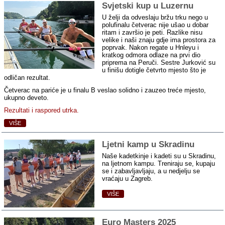
Svjetski kup u Luzernu
U želji da odveslaju bržu trku nego u
polufinalu četverac nije ušao u dobar
ritam i završio je peti. Razlike nisu
velike i naši znaju gdje ima prostora za
poprvak. Nakon regate u Hnleyu i
kratkog odmora odlaze na prvi dio
priprema na Peruči. Sestre Jurković su
u finišu dotigle četvrto mjesto što je
odličan rezultat.
Četverac na pariće je u finalu B veslao solidno i zauzeo treće mjesto,
ukupno deveto.
Rezultati i raspored utrka.
VIŠE
Ljetni kamp u Skradinu
Naše kadetkinje i kadeti su u Skradinu,
na ljetnom kampu. Treniraju se, kupaju
se i zabavljavljaju, a u nedjelju se
vraćaju u Zagreb.
VIŠE
Euro Masters 2025