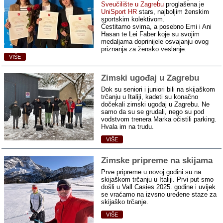
Sveučilište u Zagrebu
proglašena je
UniSport HR
stars, najboljim ženskim
sportskim kolektivom.
Čestitamo svima, a posebno Emi i Ani
Hasan te Lei Faber koje su svojim
medaljama doprinijele osvajanju ovog
priznanja za žensko veslanje.
VIŠE
Zimski ugođaj u Zagrebu
Dok su seniori i juniori bili na skijaškom
trčanju u Italiji, kadeti su konačno
dočekali zimski ugođaj u Zagrebu. Ne
samo da su se grudali, nego su pod
vodstvom trenera Marka očistili parking.
Hvala im na trudu.
VIŠE
Zimske pripreme na skijama
Prve pripreme u novoj godini su na
skijaškom trčanju u Italiji. Prvi put smo
došli u Vall Casies 2025. godine i uvijek
se vraćamo na izvsno uređene staze za
skijaško trčanje.
VIŠE