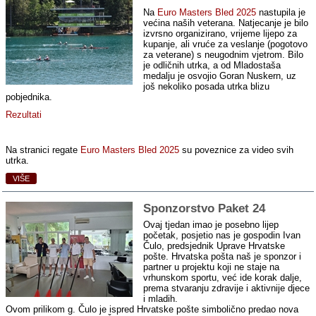
Na
Euro Masters Bled 2025
nastupila je
većina naših veterana. Natjecanje je bilo
izvrsno organizirano, vrijeme lijepo za
kupanje, ali vruće za veslanje (pogotovo
za veterane) s neugodnim vjetrom. Bilo
je odličnih utrka, a od Mladostaša
medalju je osvojio Goran Nuskern, uz
još nekoliko posada utrka blizu
pobjednika.
Rezultati
Na stranici regate
Euro Masters Bled 2025
su poveznice za video svih
utrka.
VIŠE
Sponzorstvo Paket 24
Ovaj tjedan imao je posebno lijep
početak, posjetio nas je gospodin Ivan
Čulo, predsjednik Uprave Hrvatske
pošte. Hrvatska pošta naš je sponzor i
partner u projektu koji ne staje na
vrhunskom sportu, već ide korak dalje,
prema stvaranju zdravije i aktivnije djece
i mladih.
Ovom prilikom g. Čulo je ispred Hrvatske pošte simbolično predao nova