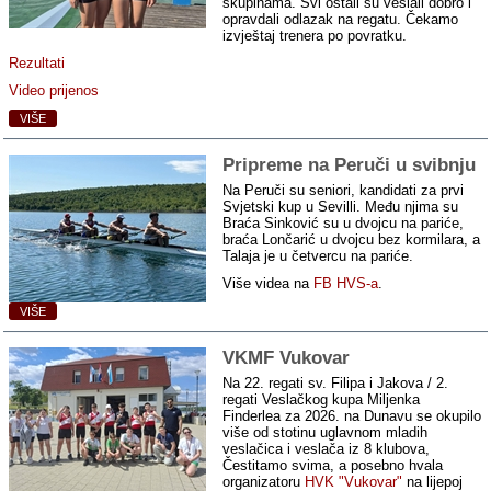
skupinama. Svi ostali su veslali dobro i
opravdali odlazak na regatu. Čekamo
izvještaj trenera po povratku.
Rezultati
Video prijenos
VIŠE
Pripreme na Peruči u svibnju
Na Peruči su seniori, kandidati za prvi
Svjetski kup u Sevilli. Među njima su
Braća Sinković su u dvojcu na pariće,
braća Lončarić u dvojcu bez kormilara, a
Talaja je u četvercu na pariće.
Više videa na
FB HVS-a
.
VIŠE
VKMF Vukovar
Na 22. regati sv. Filipa i Jakova / 2.
regati Veslačkog kupa Miljenka
Finderlea za 2026. na Dunavu se okupilo
više od stotinu uglavnom mladih
veslačica i veslača iz 8 klubova,
Čestitamo svima, a posebno hvala
organizatoru
HVK "Vukovar"
na lijepoj