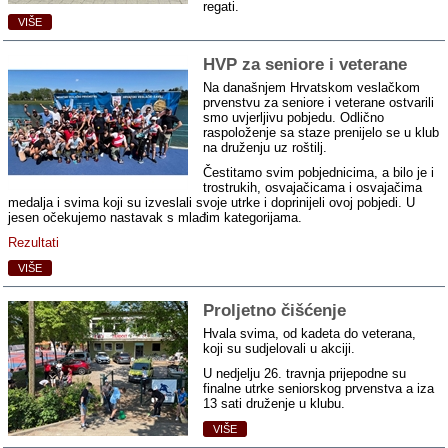
regati.
VIŠE
HVP za seniore i veterane
Na današnjem Hrvatskom veslačkom
prvenstvu za seniore i veterane ostvarili
smo uvjerljivu pobjedu. Odlično
raspoloženje sa staze prenijelo se u klub
na druženju uz roštilj.
Čestitamo svim pobjednicima, a bilo je i
trostrukih, osvajačicama i osvajačima
medalja i svima koji su izveslali svoje utrke i doprinijeli ovoj pobjedi. U
jesen očekujemo nastavak s mlađim kategorijama.
Rezultati
VIŠE
Proljetno čišćenje
Hvala svima, od kadeta do veterana,
koji su sudjelovali u akciji.
U nedjelju 26. travnja prijepodne su
finalne utrke seniorskog prvenstva a iza
13 sati druženje u klubu.
VIŠE