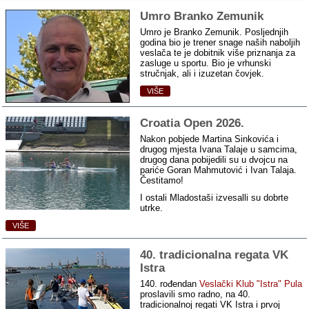
Umro Branko Zemunik
Umro je Branko Zemunik. Posljednjih
godina bio je trener snage naših naboljih
veslača te je dobitnik više priznanja za
zasluge u sportu. Bio je vrhunski
stručnjak, ali i izuzetan čovjek.
VIŠE
Croatia Open 2026.
Nakon pobjede Martina Sinkovića i
drugog mjesta Ivana Talaje u samcima,
drugog dana pobijedili su u dvojcu na
pariće Goran Mahmutović i Ivan Talaja.
Čestitamo!
I ostali Mladostaši izvesalli su dobrte
utrke.
VIŠE
40. tradicionalna regata VK
Istra
140. rođendan
Veslački Klub "Istra" Pula
proslavili smo radno, na 40.
tradicionalnoj regati VK Istra i prvoj