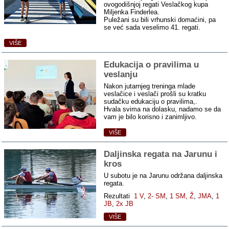
ovogodišnjoj regati Veslačkog kupa
Miljenka Finderlea.
Puležani su bili vrhunski domaćini, pa
se već sada veselimo 41. regati.
VIŠE
Edukacija o pravilima u
veslanju
Nakon jutarnjeg treninga mlade
veslačice i veslači prošli su kratku
sudačku edukaciju o pravilima,.
Hvala svima na dolasku, nadamo se da
vam je bilo korisno i zanimljivo.
VIŠE
Daljinska regata na Jarunu i
kros
U subotu je na Jarunu održana daljinska
regata.
Rezultati
1 V
,
2- SM
,
1 SM,
Ž
,
JMA
,
1
JB
,
2x JB
VIŠE