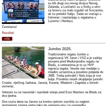
su bili drugi iza novog dvojca Novog
Zelanda, a Lončarići su u finišu u utrci
za broncu za malo izgubili od Švicarske,
ali su pretekli Italiju. Sada se vraćaju u
četverac i nastavljaju s regatama u
Luzernu i Henleyu.
Čestitamo!
Rezultati
VIŠE
Jumbo 2025.
Tradicionalno regata Jumbo u
organizaciji VK Jarun i VSZ-a je zadnja
provjera pred Međunarodnu regatu na
Bledu, a veteranima je to uz HVP
najveća regata. Vesele nas medalje u
mlađim uzrastima,a posebno pobjeda 4x
JMB. Treba pohvaliti i Nolu koja je sve
bolja. Posebno veseli okupljanje juniorki
Croatie, riječkog Jadrana, Jaruna, Korane, Mladosti i Zagreba u ženski
osmerac.
Veterani su se naveslali i isprobali stanje pred Euro Masters na Bledu za
dva tjedna.
Dva vruća dana na Jarunu sa kontra vjetrom završila su naglom
promjenom smjera vjetra tako da vremena nisu za usporedbu.