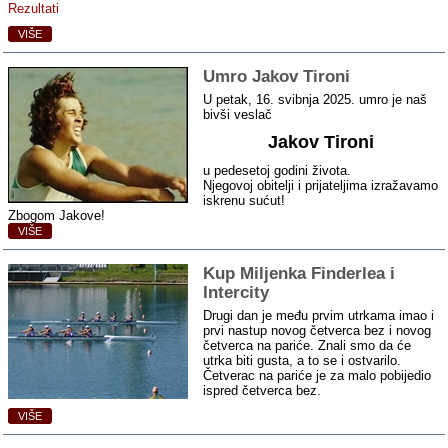
Rezultati
VIŠE
Umro Jakov Tironi
U petak, 16. svibnja 2025. umro je naš
bivši veslač
Jakov Tironi
u pedesetoj godini života.
Njegovoj obitelji i prijateljima izražavamo
iskrenu sućut!
Zbogom Jakove!
VIŠE
Kup Miljenka Finderlea i
Intercity
Drugi dan je među prvim utrkama imao i
prvi nastup novog četverca bez i novog
četverca na pariće. Znali smo da će
utrka biti gusta, a to se i ostvarilo.
Četverac na pariće je za malo pobijedio
ispred četverca bez.
VIŠE