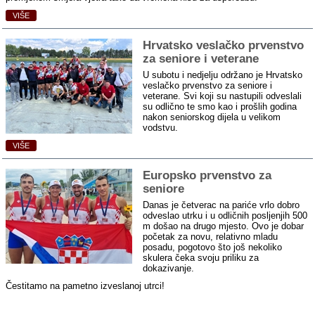
VIŠE
Hrvatsko veslačko prvenstvo
za seniore i veterane
U subotu i nedjelju održano je Hrvatsko
veslačko prvenstvo za seniore i
veterane. Svi koji su nastupili odveslali
su odlično te smo kao i prošlih godina
nakon seniorskog dijela u velikom
vodstvu.
VIŠE
Europsko prvenstvo za
seniore
Danas je četverac na pariće vrlo dobro
odveslao utrku i u odličnih posljenjih 500
m došao na drugo mjesto. Ovo je dobar
početak za novu, relativno mladu
posadu, pogotovo što još nekoliko
skulera čeka svoju priliku za
dokazivanje.
Čestitamo na pametno izveslanoj utrci!