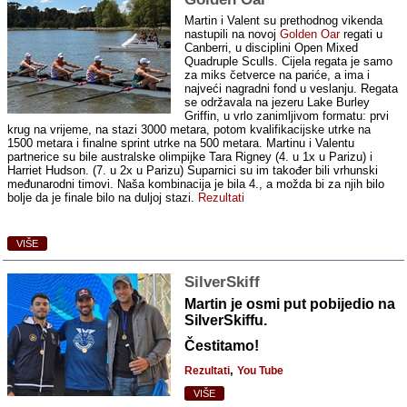
Martin i Valent su prethodnog vikenda
nastupili na novoj
Golden Oar
regati u
Canberri, u disciplini Open Mixed
Quadruple Sculls. Cijela regata je samo
za miks četverce na pariće, a ima i
najveći nagradni fond u veslanju. Regata
se održavala na jezeru Lake Burley
Griffin, u vrlo zanimljivom formatu: prvi
krug na vrijeme, na stazi 3000 metara, potom kvalifikacijske utrke na
1500 metara i finalne sprint utrke na 500 metara. Martinu i Valentu
partnerice su bile australske olimpijke Tara Rigney (4. u 1x u Parizu) i
Harriet Hudson. (7. u 2x u Parizu) Suparnici su im također bili vrhunski
međunarodni timovi. Naša kombinacija je bila 4., a možda bi za njih bilo
bolje da je finale bilo na duljoj stazi.
Rezultati
VIŠE
SilverSkiff
Martin je osmi put pobijedio na
SilverSkiffu.
Čestitamo!
,
Rezultati
You Tube
VIŠE