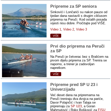
Pripreme za SP seniora
Sinkovići i Lončarići su nakon pauze od
tjedan dana nastavili s drugim ciklusom
priprema na Peruči. Kod ostalih posada
vijesti nisu dobre. Pročitajte pod VIŠE.
Video 1
,
Video 2
,
Video 3
VIŠE
Prvi dio priprema na Peruči
za SP
Na Peruči je četverac bez s Bralićem na
prvom dijelu priprema za SP. Trenira se
naporno, a trener je zadovoljan
napretkom.
VIŠE
Pripreme pred SP U 23 i
Univerzijadu
Već deset dana na pripremama na
Peruči treniraju dva dvojca na pariće,
Davor Polajnčić i Ivan Talaja se
pripremaju za
SP U23
, a Goran
Mahmutović i Roko Bošković za
FISU