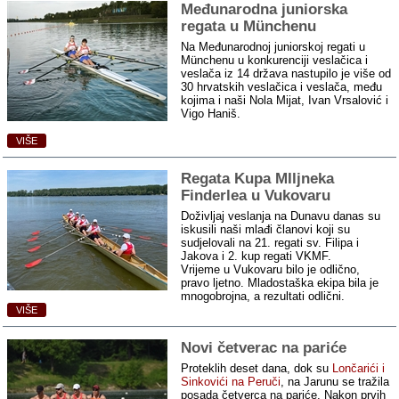
Međunarodna juniorska
regata u Münchenu
Na Međunarodnoj juniorskoj regati u
Münchenu u konkurenciji veslačica i
veslača iz 14 država nastupilo je više od
30 hrvatskih veslačica i veslača, među
kojima i naši Nola Mijat, Ivan Vrsalović i
Vigo Haniš.
VIŠE
Regata Kupa MIljneka
Finderlea u Vukovaru
Doživljaj veslanja na Dunavu danas su
iskusili naši mlađi članovi koji su
sudjelovali na 21. regati sv. Filipa i
Jakova i 2. kup regati VKMF.
Vrijeme u Vukovaru bilo je odlično,
pravo ljetno. Mladostaška ekipa bila je
mnogobrojna, a rezultati odlični.
VIŠE
Novi četverac na pariće
Proteklih deset dana, dok su
Lončarići i
Sinkovići na Peruči
, na Jarunu se tražila
posada četverca na pariće. Nakon prvih