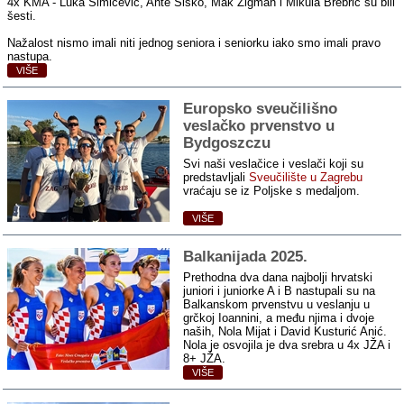
4x KMA - Luka Šimičević, Ante Šiško, Mak Žigman i Mikula Brebrić su bili
šesti.
Nažalost nismo imali niti jednog seniora i seniorku iako smo imali pravo
nastupa.
VIŠE
Europsko sveučilišno
veslačko prvenstvo u
Bydgoszczu
Svi naši veslačice i veslači koji su
predstavljali
Sveučilište u Zagrebu
vraćaju se iz Poljske s medaljom.
VIŠE
Balkanijada 2025.
Prethodna dva dana najbolji hrvatski
juniori i juniorke A i B nastupali su na
Balkanskom prvenstvu u veslanju u
grčkoj Ioannini, a među njima i dvoje
naših, Nola Mijat i David Kusturić Anić.
Nola je osvojila je dva srebra u 4x JŽA i
8+ JŽA.
VIŠE