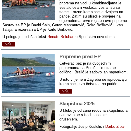
priprema na vodi u kombinacijama je
veslalo osam veslača, veslali su se
samci i razne kombinacije dvojaca na
pariće. Zatim su slijedile provjere na
ergometrima, prve regate i ove pripreme.
Sastav za EP je David Šain, Goran Mahmutović, Roko Bošković i Ivan
Talaja, a rezerva za EP je Karlo Borković.
U prilogu je i odličan tekst
Renate Beluhan
u Sportskim novostima.
VIŠE
Pripreme pred EP
Četverac bez je na dvotjednim
pripremama na Peruči. Trenira se
odlično i Bralić je zadovoljan napretkom.
U isto vrijeme u Zagrebu se isprobavaju
kombinacije za četverac na pariće.
VIŠE
Skupština 2025
U klubu je održana redovna skupština, a
nastavilo se s tradicionalnim
druženjem.
Fotografije Josip Koslelić i
Darko Zibar