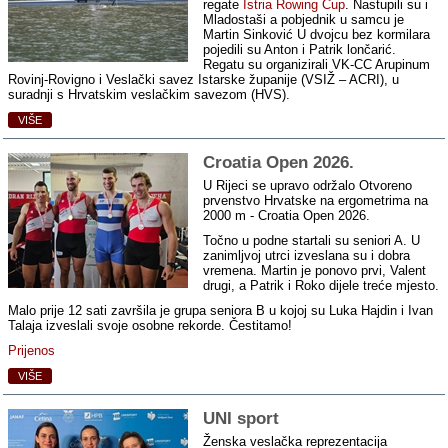
regate
Istria Rowing Cup
. Nastupili su i
Mladostaši a pobjednik u samcu je
Martin Sinković U dvojcu bez kormilara
pojedili su Anton i Patrik lončarić.
Regatu su organizirali VK-CC Arupinum
Rovinj-Rovigno i Veslački savez Istarske županije (VSIŽ – ACRI), u
suradnji s Hrvatskim veslačkim savezom (HVS).
VIŠE
Croatia Open 2026.
U Rijeci se upravo održalo Otvoreno
prvenstvo Hrvatske na ergometrima na
2000 m - Croatia Open 2026.
Točno u podne startali su seniori A. U
zanimljvoj utrci izveslana su i dobra
vremena. Martin je ponovo prvi, Valent
drugi, a Patrik i Roko dijele treće mjesto.
Malo prije 12 sati završila je grupa seniora B u kojoj su Luka Hajdin i Ivan
Talaja izveslali svoje osobne rekorde. Čestitamo!
Prijenos
VIŠE
UNI sport
Ženska veslačka reprezentacija