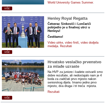
World University Games Summer
.
VIŠE
Henley Royal Regatta
Četverac Sinkovići i Lončarići
pobijedio je u finalnoj utrci u
Henleyu!
Čestitamo!
Video utrke
,
video finiš
,
video dodjela
medalja
.
Rezultati
VIŠE
Hrvatsko veslačko prvenstvo
za mlađe uzraste
Na HVP za juniore i kadete ostvarili smo
dobre rezultate, ali nedostajalo nam je 4
boda za zadržati prvo mjesto nakon
seniorskog dijela. Imamo jedno prvo
mjesto, dva druga i tri treća mjesta.
Rezultati
VIŠE