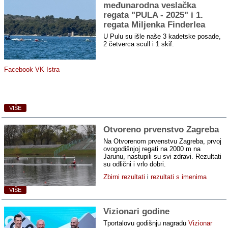
međunarodna veslačka
regata "PULA ‑ 2025" i 1.
regata Miljenka Finderlea
U Pulu su išle naše 3 kadetske posade,
2 četverca scull i 1 skif.
Facebook VK Istra
VIŠE
Otvoreno prvenstvo Zagreba
Na Otvorenom prvenstvu Zagreba, prvoj
ovogodišnjoj regati na 2000 m na
Jarunu, nastupili su svi zdravi. Rezultati
su odlični i vrlo dobri.
Zbirni rezultati
i
rezultati s imenima
VIŠE
Vizionari godine
Tportalovu godišnju nagradu
Vizionar