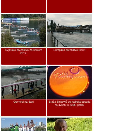
Svjetsko prvenstvo za seniore
Europsko prvenstvo 2019.
2019.
Osmerci na Savi
Braća Sinković su najbolja posada
na svijetu u 2016. godini