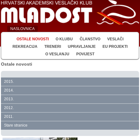
NASLOVNICA
OSTALE NOVOSTI
O KLUBU
ČLANSTVO
VESLAČI
REKREACIJA
TRENERI
UPRAVLJANJE
EU PROJEKTI
O VESLANJU
POVIJEST
Ostale novosti
2015.
2014.
2013.
2012.
2011.
Stare stranice