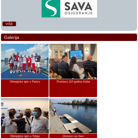
VIŠE
Galerija
Olimpijske igre u Parizu
Proslava 110 godina kluba
Olimpijske igre u Tokiju
Osmerci na Savi