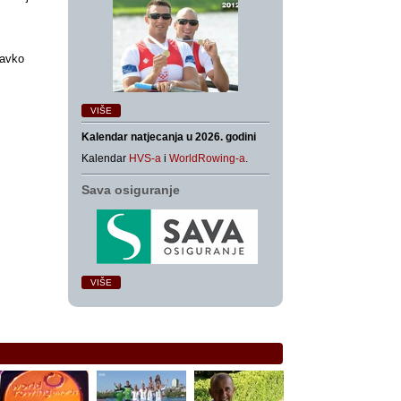
ravko
VIŠE
Kalendar natjecanja u 2026. godini
Kalendar
HVS-a
i
WorldRowing-a
.
Sava osiguranje
VIŠE