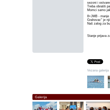
sezoni i ostvar
Treba obratiti p
Momci samo jak
8+JMB - manje p
Grahovac" je nj
Naš zalog za b
Stanje prijava 
Vezana galerija
Galerija