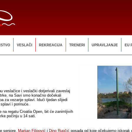
NSTVO
VESLAČI
REKREACIJA
TRENERI
UPRAVLJANJE
EU 
 veslačice i veslački dotjerivali zaveslaj
utrke, na Savi smo konačno dočekali
pa za vezanje splavi. Idući tjedan slijedi
splavi i porinuće.
e na regatu Croatia Open, bit će zanimljivih
trke počinju u 14 sati.
ke seniore,
Marijan Filipović
i
Dino Rupčić
posada od koje očekujemo iskorak 