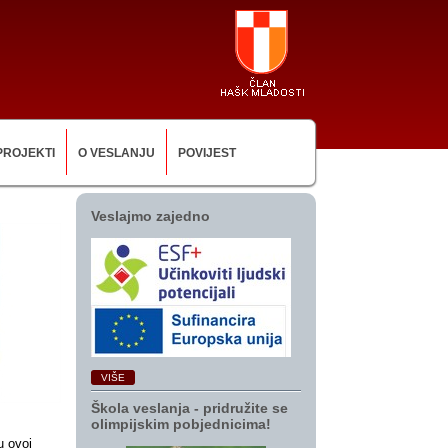
PROJEKTI
O VESLANJU
POVIJEST
Veslajmo zajedno
VIŠE
Škola veslanja ‑ pridružite se
olimpijskim pobjednicima!
u ovoj