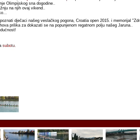
enje Olimpijskog sna dogodine..
ažnju na njih ovaj vikend..
o...
oznati dječaci našeg veslačkog pogona, Croatia open 2015. i memorijal "Zd
ihova prilika za dokazati se na popunjenom regatnom polju našeg Jaruna..
udućnost!
za
subotu
.