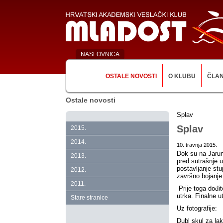
NASLOVNICA
OSTALE NOVOSTI
O KLUBU
ČLA
Ostale novosti
Splav
Splav
2015.
2014.
10. travnja 2015.
Dok su na Jarunu
2013.
pred sutrašnje 
postavljanje stu
2012.
završno bojanje 
2011.
Prije toga dođit
utrka. Finalne u
Stare stranice
Uz fotografije:
Dubl skul za la