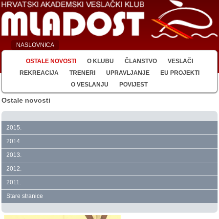
NASLOVNICA
OSTALE NOVOSTI
O KLUBU
ČLANSTVO
VESLAČI
REKREACIJA
TRENERI
UPRAVLJANJE
EU PROJEKTI
O VESLANJU
POVIJEST
Ostale novosti
2015.
2014.
2013.
2012.
2011.
Stare stranice