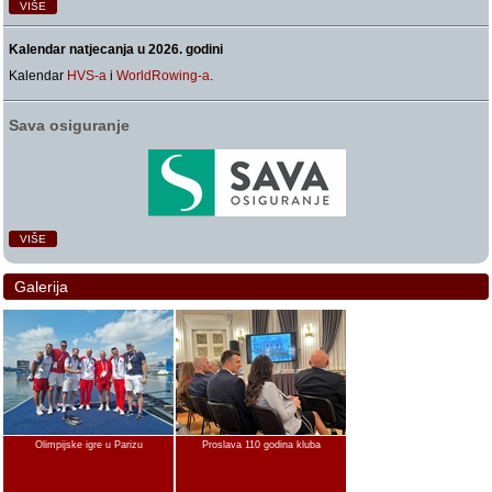
VIŠE
Kalendar natjecanja u 2026. godini
Kalendar
HVS-a
i
WorldRowing-a
.
Sava osiguranje
VIŠE
Galerija
Olimpijske igre u Parizu
Proslava 110 godina kluba