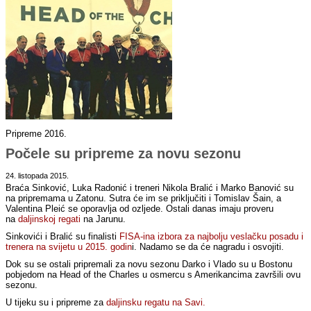
Pripreme 2016.
Počele su pripreme za novu sezonu
24. listopada 2015.
Braća Sinković, Luka Radonić i treneri Nikola Bralić i Marko Banović su
na pripremama u Zatonu. Sutra će im se priključiti i Tomislav Šain, a
Valentina Pleić se oporavlja od ozljede. Ostali danas imaju proveru
na
daljinskoj regati
na Jarunu.
Sinkovići i Bralić su finalisti
FISA-ina izbora za najbolju veslačku posadu i
trenera na svijetu u 2015. godin
i. Nadamo se da će nagradu i osvojiti.
Dok su se ostali pripremali za novu sezonu Darko i Vlado su u Bostonu
pobjedom na Head of the Charles u osmercu s Amerikancima završili ovu
sezonu.
U tijeku su i pripreme za
daljinsku regatu na Savi.