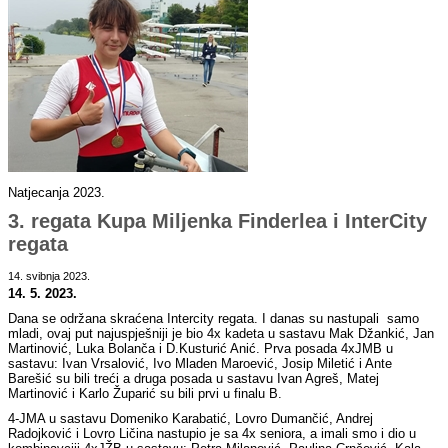
Natjecanja 2023.
3. regata Kupa Miljenka Finderlea i InterCity
regata
14. svibnja 2023.
14. 5. 2023.
Dana se održana skraćena Intercity regata. I danas su nastupali samo
mladi, ovaj put najuspješniji je bio 4x kadeta u sastavu Mak Džankić, Jan
Martinović, Luka Bolanča i D.Kusturić Anić. Prva posada 4xJMB u
sastavu: Ivan Vrsalović, Ivo Mladen Maroević, Josip Miletić i Ante
Barešić su bili treći a druga posada u sastavu Ivan Agreš, Matej
Martinović i Karlo Župarić su bili prvi u finalu B.
4-JMA u sastavu Domeniko Karabatić, Lovro Dumančić, Andrej
Radojković i Lovro Ličina nastupio je sa 4x seniora, a imali smo i dio u