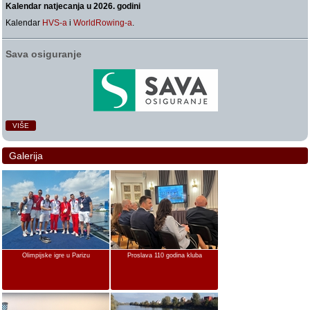
Kalendar natjecanja u 2026. godini
Kalendar
HVS-a
i
WorldRowing-a
.
Sava osiguranje
VIŠE
Galerija
Olimpijske igre u Parizu
Proslava 110 godina kluba