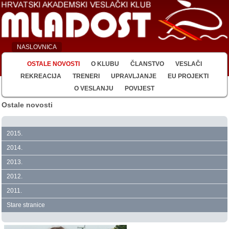
NASLOVNICA
OSTALE NOVOSTI
O KLUBU
ČLANSTVO
VESLAČI
REKREACIJA
TRENERI
UPRAVLJANJE
EU PROJEKTI
O VESLANJU
POVIJEST
Ostale novosti
2015.
2014.
2013.
2012.
2011.
Stare stranice