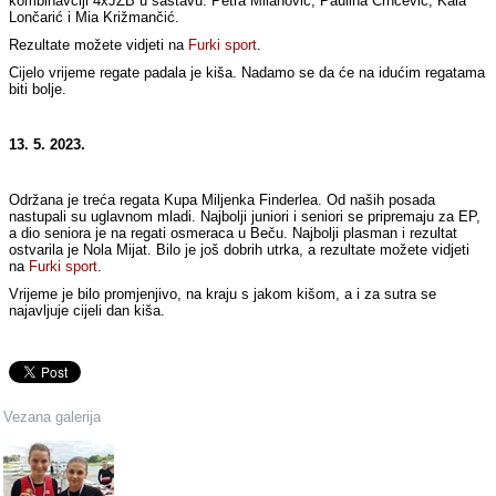
kombinavciji 4xJŽB u sastavu: Petra Milanović, Paulina Crnčević, Kala
Lončarić i Mia Križmančić.
Rezultate možete vidjeti na
Furki sport
.
Cijelo vrijeme regate padala je kiša. Nadamo se da će na idućim regatama
biti bolje.
13. 5. 2023.
Održana je treća regata Kupa Miljenka Finderlea. Od naših posada
nastupali su uglavnom mladi. Najbolji juniori i seniori se pripremaju za EP,
a dio seniora je na regati osmeraca u Beču. Najbolji plasman i rezultat
ostvarila je Nola Mijat. Bilo je još dobrih utrka, a rezultate možete vidjeti
na
Furki sport
.
Vrijeme je bilo promjenjivo, na kraju s jakom kišom, a i za sutra se
najavljuje cijeli dan kiša.
Vezana galerija