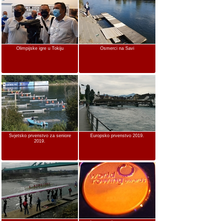
Olimpijske igre u Tokiju
Osmerci na Savi
Svjetsko prvenstvo za seniore
Europsko prvenstvo 2019.
2019.