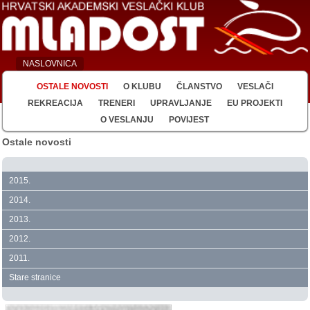
NASLOVNICA
OSTALE NOVOSTI
O KLUBU
ČLANSTVO
VESLAČI
REKREACIJA
TRENERI
UPRAVLJANJE
EU PROJEKTI
O VESLANJU
POVIJEST
Ostale novosti
2015.
2014.
2013.
2012.
2011.
Stare stranice