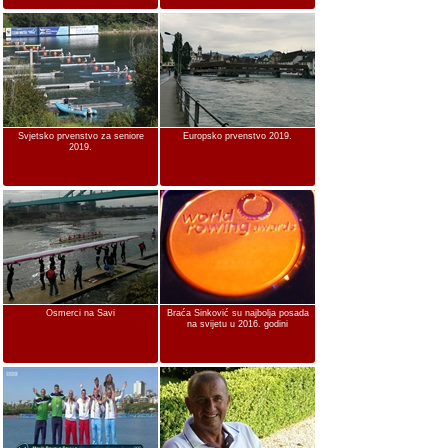
Svjetsko prvenstvo za seniore
Europsko prvenstvo 2019.
2019.
Osmerci na Savi
Braća Sinković su najbolja posada
na svijetu u 2016. godini