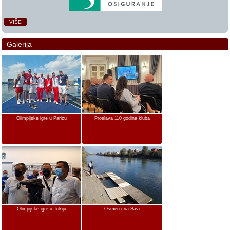
VIŠE
Galerija
Olimpijske igre u Parizu
Proslava 110 godina kluba
Olimpijske igre u Tokiju
Osmerci na Savi