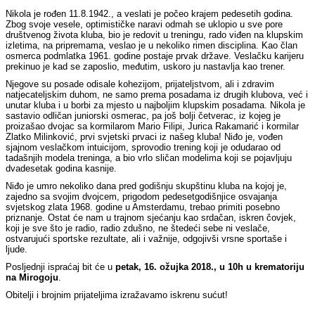
Nikola je rođen 11.8.1942., a veslati je počeo krajem pedesetih godina.
Zbog svoje vesele, optimističke naravi odmah se uklopio u sve pore
društvenog života kluba, bio je redovit u treningu, rado viđen na klupskim
izletima, na pripremama, veslao je u nekoliko rimen disciplina. Kao član
osmerca podmlatka 1961. godine postaje prvak države. Veslačku karijeru
prekinuo je kad se zaposlio, međutim, uskoro ju nastavlja kao trener.
Njegove su posade odisale kohezijom, prijateljstvom, ali i zdravim
natjecateljskim duhom, ne samo prema posadama iz drugih klubova, već i
unutar kluba i u borbi za mjesto u najboljim klupskim posadama. Nikola je
sastavio odličan juniorski osmerac, pa još bolji četverac, iz kojeg je
proizašao dvojac sa kormilarom Mario Filipi, Jurica Rakamarić i kormilar
Zlatko Milinković, prvi svjetski prvaci iz našeg kluba! Niđo je, vođen
sjajnom veslačkom intuicijom, sprovodio trening koji je odudarao od
tadašnjih modela treninga, a bio vrlo sličan modelima koji se pojavljuju
dvadesetak godina kasnije.
Niđo je umro nekoliko dana pred godišnju skupštinu kluba na kojoj je,
zajedno sa svojim dvojcem, prigodom pedesetgodišnjice osvajanja
svjetskog zlata 1968. godine u Amsterdamu, trebao primiti posebno
priznanje. Ostat će nam u trajnom sjećanju kao srdačan, iskren čovjek,
koji je sve što je radio, radio zdušno, ne štedeći sebe ni veslače,
ostvarujući sportske rezultate, ali i važnije, odgojivši vrsne sportaše i
ljude.
Posljednji ispraćaj bit će u
petak, 16. ožujka 2018., u 10h u krematoriju
na Mirogoju
.
Obitelji i brojnim prijateljima izražavamo iskrenu sućut!