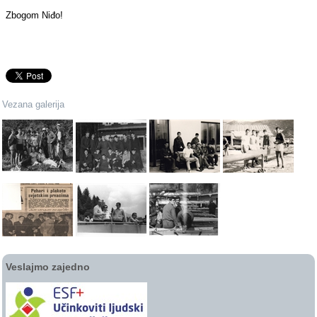
Zbogom Niđo!
Vezana galerija
Veslajmo zajedno