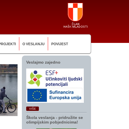
PROJEKTI
O VESLANJU
POVIJEST
Veslajmo zajedno
VIŠE
Škola veslanja ‑ pridružite se
olimpijskim pobjednicima!