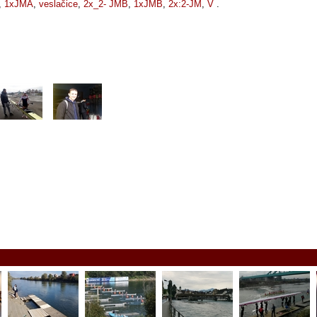
,
1xJMA
,
veslačice
,
2x_2- JMB
,
1xJMB
,
2x:2-JM
,
V
.