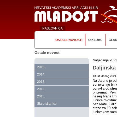
NASLOVNICA
OSTALE NOVOSTI
O KLUBU
ČLA
Ostale novosti
Natjecanja 2021
Daljinska
2015.
2014.
13. studenog 2021.
Na Jarunu je odr
2013.
seniora nije bili
opravlja od stre
2012.
pripremati. Prvi
našeg Ivana Pit
2011.
juniora dvostru
Stare stranice
bez Matej Galić 
staze za 10 seku
juniorskom sa