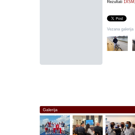
Rezultati
1XSM
Vezana galerija
Galerija