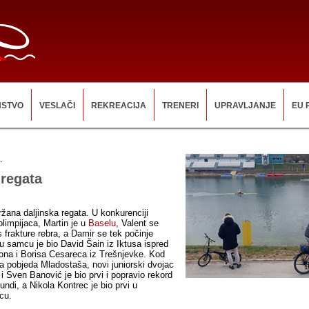
NSTVO
VESLAČI
REKREACIJA
TRENERI
UPRAVLJANJE
EU 
.
 regata
žana daljinska regata. U konkurenciji
 olimpijaca, Martin je u
Baselu
, Valent se
s frakture rebra, a Damir se tek počinje
 u samcu je bio David Šain iz Iktusa ispred
ona i Borisa Cesareca iz Trešnjevke. Kod
ka pobjeda Mladostaša, novi juniorski dvojac
i Sven Banović je bio prvi i popravio rekord
ndi, a Nikola Kontrec je bio prvi u
mcu.