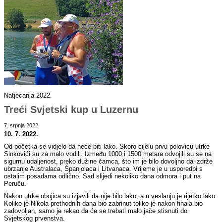
Natjecanja 2022.
Treći Svjetski kup u Luzernu
7. srpnja 2022.
10. 7. 2022.
Od početka se vidjelo da neće biti lako. Skoro cijelu prvu polovicu utrke
Sinkovići su za malo vodili. Između 1000 i 1500 metara odvojili su se na
sigurnu udaljenost, preko dužine čamca, što im je bilo dovoljno da izdrže
ubrzanje Australaca, Španjolaca i Litvanaca. Vrijeme je u usporedbi s
ostalim posadama odlično. Sad slijedi nekoliko dana odmora i put na
Peruču.
Nakon utrke obojica su izjavili da nije bilo lako, a u veslanju je rijetko lako.
Koliko je Nikola prethodnih dana bio zabrinut toliko je nakon finala bio
zadovoljan, samo je rekao da će se trebati malo jače stisnuti do
Svjetskog prvenstva.