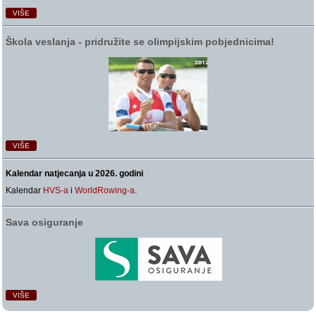
VIŠE
Škola veslanja ‑ pridružite se olimpijskim pobjednicima!
VIŠE
Kalendar natjecanja u 2026. godini
Kalendar
HVS-a
i
WorldRowing-a
.
Sava osiguranje
VIŠE