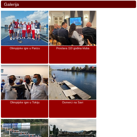
Galerija
Olimpijske igre u Parizu
Proslava 110 godina kluba
Olimpijske igre u Tokiju
Osmerci na Savi