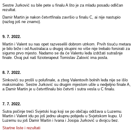
Sestre Jurković su bile pete u finalu A što je za mladu posadu odličan
rezultat.
Damir Martin je nakon četvrtfinala završio u finalu C, ai nije nastupio
(razlog još ne znamo).
9. 7. 2022.
Martin i Valent su nas opet razveselili dobrom utrkom. Prvih tisuću metara
je bilo brže i od Australaca u drugoj skupini no više nije trebalo forsirati za
sigurno prvo mjesto. Nadamo se da će Valentu leđa izdržati sutrašnje
finale. Ovaj put naš fizioterapeut Tomislav Zalović ima posla.
8. 7. 2022.
Sinkovići su prošli u polufinale, a zbog Valentovih bolnih leđa nije se išlo
maksimalno. Sestre Jurković su drugim mjestom ušle u nedjeljno finale A,
a Damir Martin je u četvrtfinalu bio četvrti i sutra vesla u C finalu.
7. 7. 2022.
Sutra počinje treći Svjetski kup koji se po običaju održava u Luzernu.
Martin i Valent idu po još jednu ukupnu pobjedu u Svjetskom kupu. U
Luzernu su još Damir Martin i Ivana i Josipa Jurković u dvojcu bez.
Startne liste i rezultati