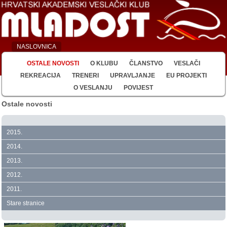
NASLOVNICA
OSTALE NOVOSTI
O KLUBU
ČLANSTVO
VESLAČI
REKREACIJA
TRENERI
UPRAVLJANJE
EU PROJEKTI
O VESLANJU
POVIJEST
Ostale novosti
2015.
2014.
2013.
2012.
2011.
Stare stranice