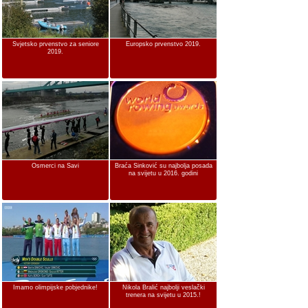
Svjetsko prvenstvo za seniore
Europsko prvenstvo 2019.
2019.
Osmerci na Savi
Braća Sinković su najbolja posada
na svijetu u 2016. godini
Imamo olimpijske pobjednike!
Nikola Bralić najbolji veslački
trenera na svijetu u 2015.!