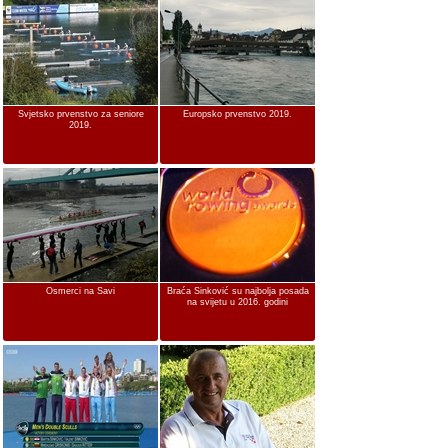
Svjetsko prvenstvo za seniore
Europsko prvenstvo 2019.
2019.
Osmerci na Savi
Braća Sinković su najbolja posada
na svijetu u 2016. godini