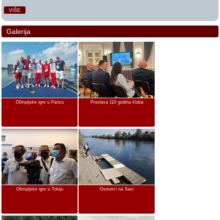
VIŠE
Galerija
Olimpijske igre u Parizu
Proslava 110 godina kluba
Olimpijske igre u Tokiju
Osmerci na Savi