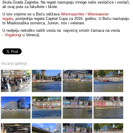
škola Grada Zagreba. Na regati nastupaju mnoge naše veslačice i veslači,
ali ovaj puta za fakultete i škole.
U isto vrijeme se u Beču održava
Wiennaachter i Wiennaeiner
regata
, posljednja regata Capital Cupa za 2016. godinu. U Beču nastupaju
tri Mladostaška osmerca, Juniori, mix i veterani.
U nedjelju nekoliko naših vesla na najvećoj smotri čamaca na vesla
-
Vogalong
i u Veneciji.
Vezana galerija