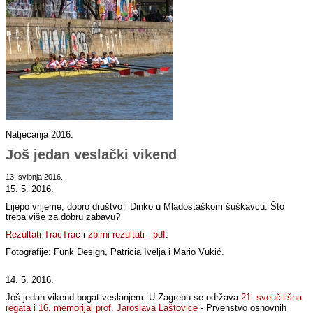
Natjecanja 2016.
Još jedan veslački vikend
13. svibnja 2016.
15. 5. 2016.
Lijepo vrijeme, dobro društvo i Dinko u Mladostaškom šuškavcu. Što
treba više za dobru zabavu?
Rezultati TracTrac
i
zbirni re
zultati - pdf
.
Fotografije: Funk Design, Patricia Ivelja i Mario Vukić.
14. 5. 2016.
Još jedan vikend bogat veslanjem. U Zagrebu se održava
21. sveučilišna
regata i 16. memorijal prof. Jaroslava Laštovice
- Prvenstvo osnovnih