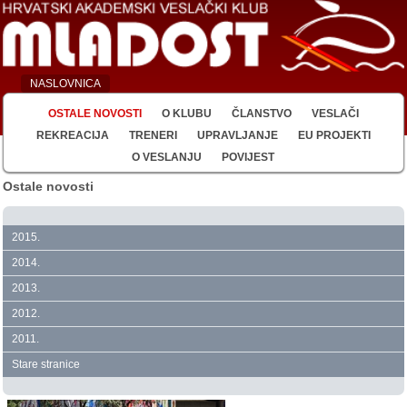
NASLOVNICA
OSTALE NOVOSTI
O KLUBU
ČLANSTVO
VESLAČI
REKREACIJA
TRENERI
UPRAVLJANJE
EU PROJEKTI
O VESLANJU
POVIJEST
Ostale novosti
2015.
2014.
2013.
2012.
2011.
Stare stranice