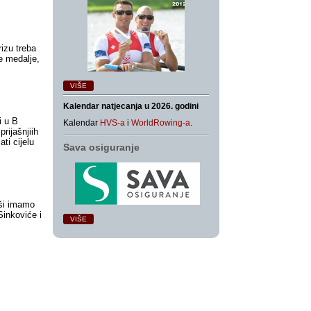
izu treba
je medalje,
VIŠE
Kalendar natjecanja u 2026. godini
i u B
Kalendar
HVS-a
i
WorldRowing-a
.
prijašnjiih
ti cijelu
Sava osiguranje
aši imamo
inkoviće i
VIŠE