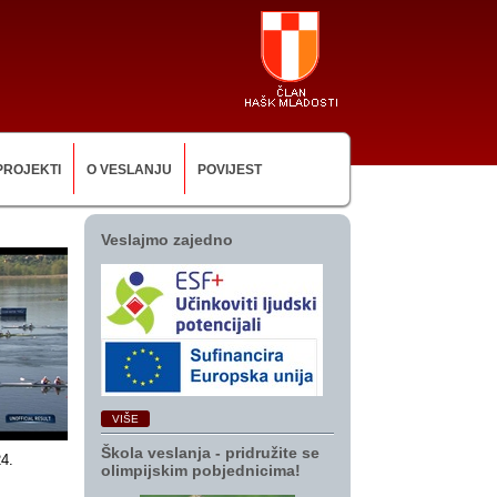
PROJEKTI
O VESLANJU
POVIJEST
Veslajmo zajedno
VIŠE
Škola veslanja ‑ pridružite se
24.
olimpijskim pobjednicima!