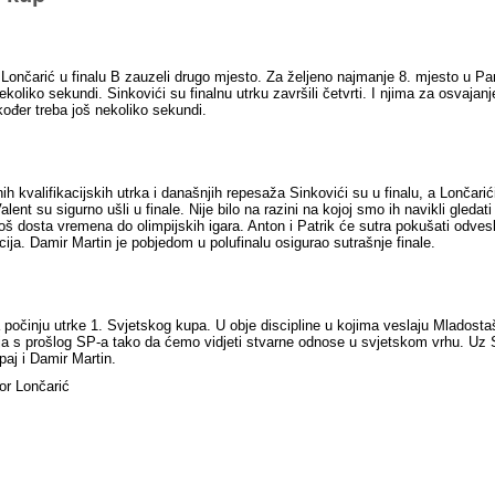
 Lončarić u finalu B zauzeli drugo mjesto. Za željeno najmanje 8. mjesto u Par
nekoliko sekundi. Sinkovići su finalnu utrku završili četvrti. I njima za osvajan
također treba još nekoliko sekundi.
ih kvalifikacijskih utrka i današnjih repesaža Sinkovići su u finalu, a Lončarić
Valent su sigurno ušli u finale. Nije bilo na razini na kojoj smo ih navikli gledati 
još dosta vremena do olimpijskih igara. Anton i Patrik će sutra pokušati odvesla
cija. Damir Martin je pobjedom u polufinalu osigurao sutrašnje finale.
 počinju utrke 1. Svjetskog kupa. U obje discipline u kojima veslaju Mladost
a s prošlog SP-a tako da ćemo vidjeti stvarne odnose u svjetskom vrhu. Uz S
paj i Damir Martin.
or Lončarić