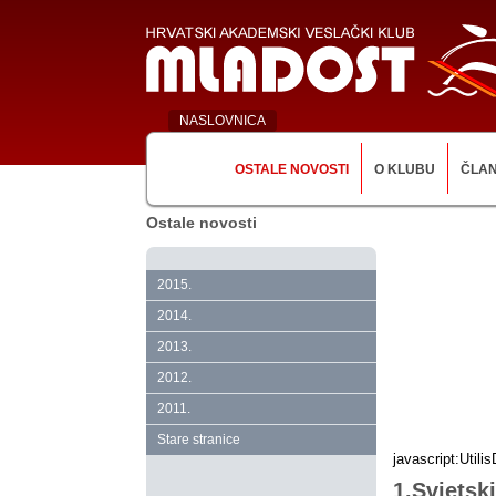
NASLOVNICA
OSTALE NOVOSTI
O KLUBU
ČLA
Ostale novosti
2015.
2014.
2013.
2012.
2011.
Stare stranice
javascript:Utili
1.Svjetsk