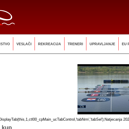
NSTVO
VESLAČI
REKREACIJA
TRENERI
UPRAVLJANJE
EU 
sDisplayTab(this,1,ctl00_cpMain_ucTabControl,'tabNrm','tabSel');Natjecanja 20
i kup