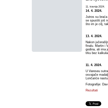
11. travnja 2024.
14. 4. 2024.
Jutros su braća
se spustiti još 
što im je cilj, 
13. 4. 2024.
Nakon jučerašljn
finalu. Martin i 
godina, ali ima 
trku bez kalkula
11. 4. 2024.
U Vareseu sutra
osvajače madalj
Lončariće nastu
Fotografije: Dav
Rezultati