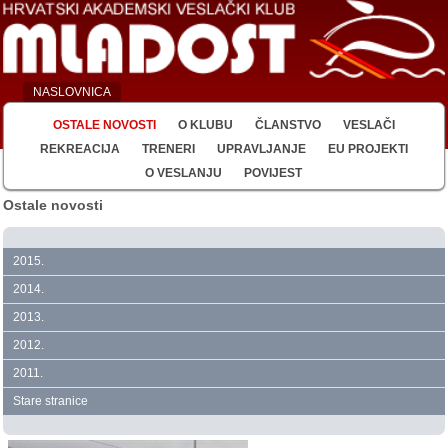
NASLOVNICA
OSTALE NOVOSTI
O KLUBU
ČLANSTVO
VESLAČI
REKREACIJA
TRENERI
UPRAVLJANJE
EU PROJEKTI
O VESLANJU
POVIJEST
Ostale novosti
2015.
2014.
2013.
2012.
2011.
Stare stranice