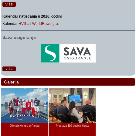
VIŠE
Kalendar natjecanja u 2026. godini
Kalendar
HVS-a
i
WorldRowing-a
.
Sava osiguranje
VIŠE
Galerija
Olimpijske igre u Parizu
Proslava 110 godina kluba