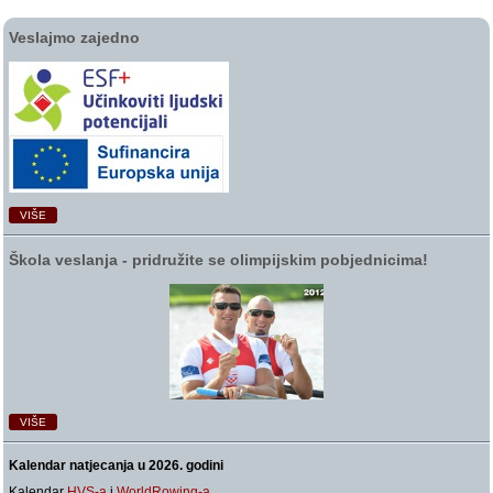
Veslajmo zajedno
VIŠE
Škola veslanja ‑ pridružite se olimpijskim pobjednicima!
VIŠE
Kalendar natjecanja u 2026. godini
Kalendar
HVS-a
i
WorldRowing-a
.