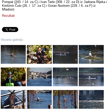
Poropat (243. / 14. za C) i Ivan Tarle (309. / 22. za D) iz Jadrana Rijeka i
Krešimir Čulo (26. / 17. za C) i Goran Nuskern (229. / 6. za F) iz
Mladosti.
Rezultati
Vezana galerija