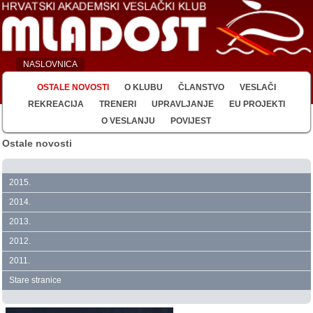
NASLOVNICA
OSTALE NOVOSTI
O KLUBU
ČLANSTVO
VESLAČI
REKREACIJA
TRENERI
UPRAVLJANJE
EU PROJEKTI
O VESLANJU
POVIJEST
Ostale novosti
2015.
2014.
2013.
2012.
2011.
Stare stranice