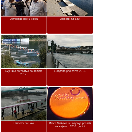
Olimpijske igre u Tokiju
Osmerci na Savi
Svjetsko prvenstvo za seniore
Europsko prvenstvo 2019.
2019.
Osmerci na Savi
Braća Sinković su najbolja posada
na svijetu u 2016. godini