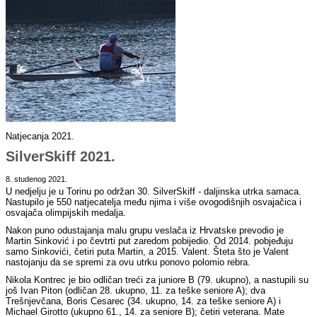
Natjecanja 2021.
SilverSkiff 2021.
8. studenog 2021.
U nedjelju je u Torinu po održan 30. SilverSkiff - daljinska utrka samaca.
Nastupilo je 550 natjecatelja među njima i više ovogodišnjih osvajačica i
osvajača olimpijskih medalja.
Nakon puno odustajanja malu grupu veslača iz Hrvatske prevodio je
Martin Sinković i po čevtrti put zaredom pobijedio. Od 2014. pobjeđuju
samo Sinkovići, četiri puta Martin, a 2015. Valent. Šteta što je Valent
nastojanju da se spremi za ovu utrku ponovo polomio rebra.
Nikola Kontrec je bio odličan treći za juniore B (79. ukupno), a nastupili su
još Ivan Piton (odličan 28. ukupno, 11. za teške seniore A); dva
Trešnjevčana, Boris Cesarec (34. ukupno, 14. za teške seniore A) i
Michael Girotto (ukupno 61., 14. za seniore B); četiri veterana. Mate