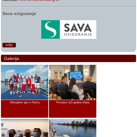
Sava osiguranje
VIŠE
Galerija
Olimpijske igre u Parizu
Proslava 110 godina kluba