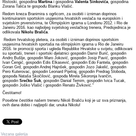
Ristoski, gospodina
Martina
i gospodina
Valenta Sinkovića
, gospodina
Zorana Talića te gospođu Blanku Vlašić.
Redom kneza Branimira s ogrlicom, za osobiti i izniman doprinos
kontinuiranim sportskim uspjesima hrvatskih veslača na europskim i
svjetskim prvenstvima, te Olimpijskim igrama u Londonu 2012. i Rio de
Janeiru 2016. kao najboljeg svjetskog veslačkog trenera, Predsjednica je
odlikovala
Nikolu Bralića
.
Redom hrvatskog pletera, za osobiti i izniman doprinos sportskim
uspjesima hrvatskih sportaša na olimpijskim igrama u Rio de Janeiru
2016. te promociji sporta i ugleda Republike Hrvatske u svijetu, odlikovani
su sportaši, treneri i sportski djelatnici gospodin Damir Burić, gospodin
Andro Bušlje, gospodin Maro Joković, gospodin Josip Pavić, gospodin
Ivan Čengić, gospodin Edis Elkasević, gospodin Edo Fantela, gospodin
Goran Grd, gospodin Andrej Hajnšek, gospodin Jozo Jakelić, gospodin
Pero Kuterovac, gospodin Leonard Pijetraj, gospodin Predrag Sloboda,
gospođa Nataša Skočilović, gospođa Mirela Šikoronja Ivančin,
gospodin
Srećko Šuk
, gospodin Danial Temim, gospodin Ivica Tucak,
gospodin Joško Vlašić i gospodin Renato Živković."
Čestitamo!
Posebne čestitke našem treneru Nikoli Braliću koji je uz sva priznanja,
ovih dana dobio i najljepši dar, unuka Nikolu!
Vezana galerija