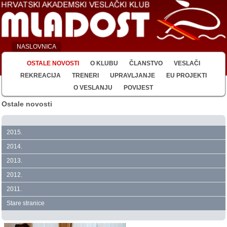
NASLOVNICA
OSTALE NOVOSTI
O KLUBU
ČLANSTVO
VESLAČI
REKREACIJA
TRENERI
UPRAVLJANJE
EU PROJEKTI
O VESLANJU
POVIJEST
Ostale novosti
2015.
2014.
2013.
2012.
2011.
Stare stranice