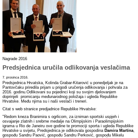
Nagrade 2016
Predsjednica uručila odlikovanja veslačima
7. prosinca 2016.
Predsjednica Hrvatska, Kolinda Grabar-Kitarović u ponedjeljak je na
Pantovčaku priredila prijam u prigodi uručenja odlikovanja i pohvala za
2016. godinu.Odlikovani su pojedinci koji su svojim djelovanjem
doprinjeli promicanju međunarodnog položaja i ugleda Republike
Hrvatske. Među njima su i naši veslači i treneri.
Citat s web stranice predjadnice Republike Hrvatske:
"Redom kneza Branimira s ogrlicom, za izniman sportski uspjeh i
osvajanje zlatnih i srebrne medalje na Olimpijskim i Paraolimpijskim
igrama u Rio de Janeiru ove godine te promociji sporta i ugleda Republike
Hrvatske u svijetu, Predsjednica je odlikovala gospodina
Damira Martina
,
gospođu Sandru Paović, gospođu Sandru Perković, gospođu Mikelu