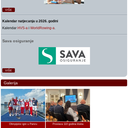
VIŠE
Kalendar natjecanja u 2026. godini
Kalendar
HVS-a
i
WorldRowing-a
.
Sava osiguranje
VIŠE
Galerija
Olimpijske igre u Parizu
Proslava 110 godina kluba