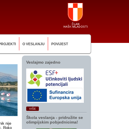
PROJEKTI
O VESLANJU
POVIJEST
Veslajmo zajedno
VIŠE
Škola veslanja ‑ pridružite se
olimpijskim pobjednicima!
ik nije
ec, Roko