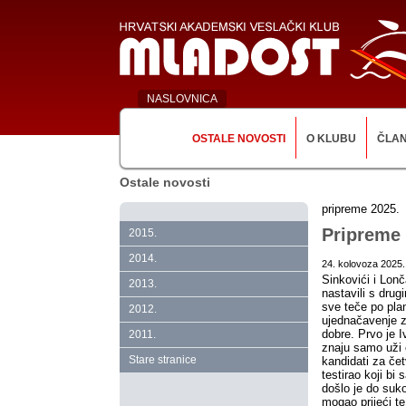
NASLOVNICA
OSTALE NOVOSTI
O KLUBU
ČLA
Ostale novosti
pripreme 2025.
Pripreme 
2015.
2014.
24. kolovoza 2025.
Sinkovići i Lon
2013.
nastavili s drug
sve teče po pla
2012.
ujednačavenje z
dobre. Prvo je I
2011.
znaju samo uži 
Stare stranice
kandidati za čet
testirao koji bi 
došlo je do suko
mogao prijeći te