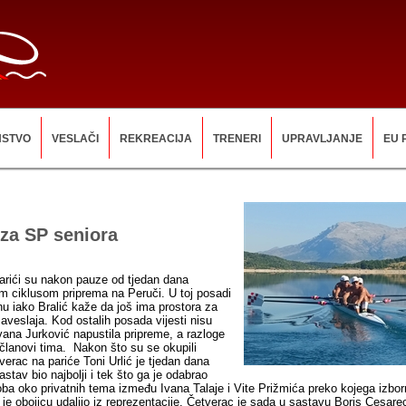
NSTVO
VESLAČI
REKREACIJA
TRENERI
UPRAVLJANJE
EU 
za SP seniora
čarići su nakon pauze od tjedan dana
im ciklusom priprema na Peruči. U toj posadi
nu iako Bralić kaže da još ima prostora za
aveslaja. Kod ostalih posada vijesti nisu
vana Jurković napustila pripreme, a razloge
članovi tima. Nakon što su se okupili
verac na pariće Toni Urlić je tjedan dana
sastav bio najbolji i tek što ga je odabrao
ba oko privatnih tema između Ivana Talaje i Vite Prižmića preko kojega izborn
 je obojicu udaljio iz reprezentacije. Četverac je sada u sastavu Boris Cesar