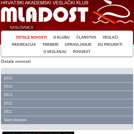
NASLOVNICA
OSTALE NOVOSTI
O KLUBU
ČLANSTVO
VESLAČI
REKREACIJA
TRENERI
UPRAVLJANJE
EU PROJEKTI
O VESLANJU
POVIJEST
Ostale novosti
2015.
2014.
2013.
2012.
2011.
Stare stranice