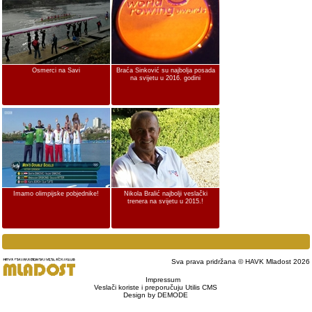
Osmerci na Savi
Braća Sinković su najbolja posada
na svijetu u 2016. godini
Imamo olimpijske pobjednike!
Nikola Bralić najbolji veslački
trenera na svijetu u 2015.!
Sva prava pridržana © HAVK Mladost 2026
Impressum
Veslači koriste i preporučuju Utilis CMS
Design by DEMODE