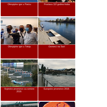
Olimpijske igre u Parizu
Proslava 110 godina kluba
Olimpijske igre u Tokiju
Osmerci na Savi
Svjetsko prvenstvo za seniore
Europsko prvenstvo 2019.
2019.