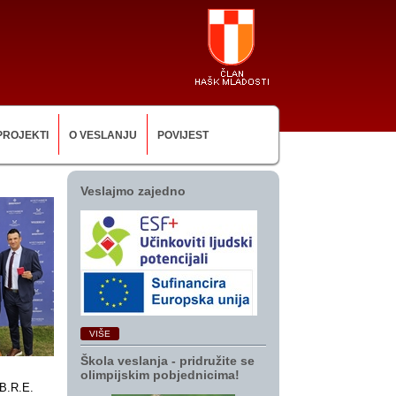
PROJEKTI
O VESLANJU
POVIJEST
Veslajmo zajedno
VIŠE
Škola veslanja ‑ pridružite se
olimpijskim pobjednicima!
B.R.E.