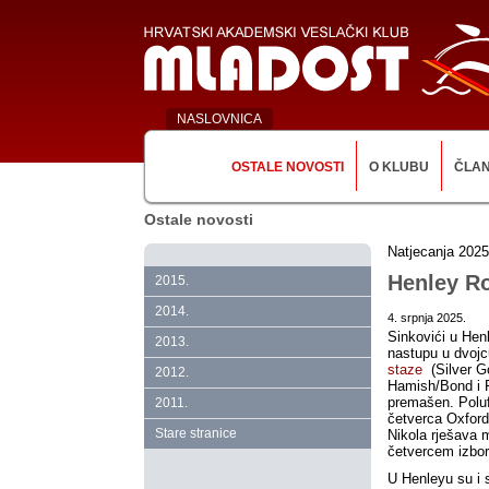
NASLOVNICA
OSTALE NOVOSTI
O KLUBU
ČLA
Ostale novosti
Natjecanja 2025
Henley Ro
2015.
2014.
4. srpnja 2025.
Sinkovići u Hen
2013.
nastupu u dvojc
staze
(Silver G
2012.
Hamish/Bond i R
premašen. Polufi
2011.
četverca
Oxford
Stare stranice
Nikola rješava 
četvercem izbor
U Henleyu su i s