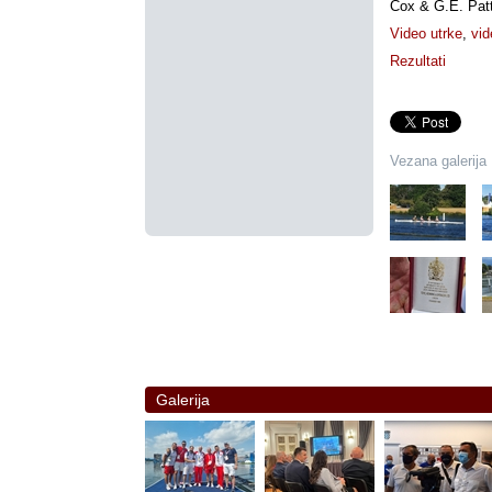
Cox & G.E. Patt
Video utrke
,
vid
Rezultati
Vezana galerija
Galerija