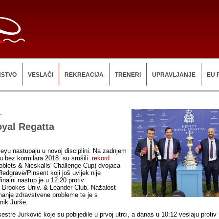
NSTVO
VESLAČI
REKREACIJA
TRENERI
UPRAVLJANJE
EU 
.
yal Regatta
leyu nastupaju u novoj disciplini. Na zadnjem
u bez kormilara 2018. su srušili
rekord
oblets & Nicskalls' Challenge Cup) dvojaca
edgrave/Pinsent koji još uvijek nije
nalni nastup je u 12:20 protiv
 Brookes Univ. & Leander Club.
Nažalost
manje zdravstvene probleme te je s
nik Jurše.
estre Jurković koje su pobijedile u prvoj utrci, a danas u 10:12 veslaju protiv