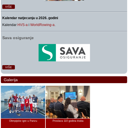
VIŠE
Kalendar natjecanja u 2026. godini
Kalendar
HVS-a
i
WorldRowing-a
.
Sava osiguranje
VIŠE
Galerija
Olimpijske igre u Parizu
Proslava 110 godina kluba