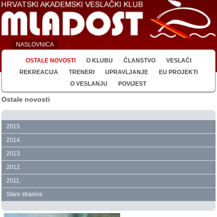
NASLOVNICA
OSTALE NOVOSTI
O KLUBU
ČLANSTVO
VESLAČI
REKREACIJA
TRENERI
UPRAVLJANJE
EU PROJEKTI
O VESLANJU
POVIJEST
Ostale novosti
2015.
2014.
2013.
2012.
2011.
Stare stranice