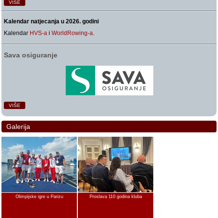
VIŠE
Kalendar natjecanja u 2026. godini
Kalendar
HVS-a
i
WorldRowing-a
.
Sava osiguranje
VIŠE
Galerija
Olimpijske igre u Parizu
Proslava 110 godina kluba