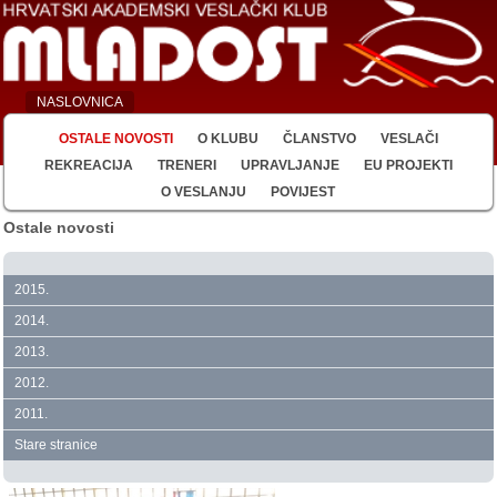
NASLOVNICA
OSTALE NOVOSTI
O KLUBU
ČLANSTVO
VESLAČI
REKREACIJA
TRENERI
UPRAVLJANJE
EU PROJEKTI
O VESLANJU
POVIJEST
Ostale novosti
2015.
2014.
2013.
2012.
2011.
Stare stranice