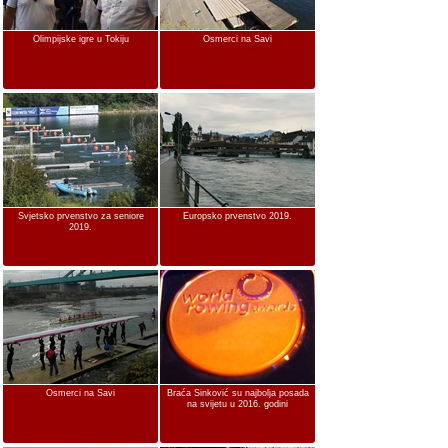
Olimpijske igre u Tokiju
Osmerci na Savi
Svjetsko prvenstvo za seniore
Europsko prvenstvo 2019.
2019.
Osmerci na Savi
Braća Sinković su najbolja posada
na svijetu u 2016. godini