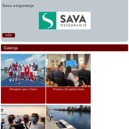
Sava osiguranje
VIŠE
Galerija
Olimpijske igre u Parizu
Proslava 110 godina kluba