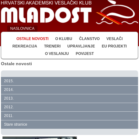
NASLOVNICA
OSTALE NOVOSTI
O KLUBU
ČLANSTVO
VESLAČI
REKREACIJA
TRENERI
UPRAVLJANJE
EU PROJEKTI
O VESLANJU
POVIJEST
Ostale novosti
2015.
2014.
2013.
2012.
2011.
Stare stranice