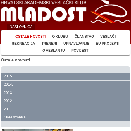
NASLOVNICA
OSTALE NOVOSTI
O KLUBU
ČLANSTVO
VESLAČI
REKREACIJA
TRENERI
UPRAVLJANJE
EU PROJEKTI
O VESLANJU
POVIJEST
Ostale novosti
2015.
2014.
2013.
2012.
2011.
Stare stranice