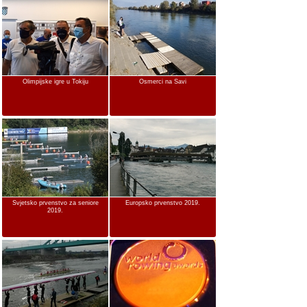
Olimpijske igre u Tokiju
Osmerci na Savi
Svjetsko prvenstvo za seniore
Europsko prvenstvo 2019.
2019.