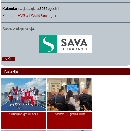
Kalendar natjecanja u 2026. godini
Kalendar
HVS-a
i
WorldRowing-a
.
Sava osiguranje
VIŠE
Galerija
Olimpijske igre u Parizu
Proslava 110 godina kluba