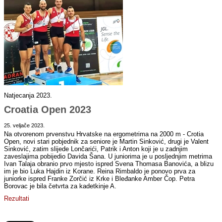
Natjecanja 2023.
Croatia Open 2023
25. veljače 2023.
Na otvorenom prvenstvu Hrvatske na ergometrima na 2000 m - Crotia
Open, novi stari pobjednik za seniore je Martin Sinković, drugi je Valent
Sinković, zatim slijede Lončarići, Patrik i Anton koji je u zadnjim
zaveslajima pobijedio Davida Šana. U juniorima je u posljednjim metrima
Ivan Talaja obranio prvo mjesto ispred Svena Thomasa Banovića, a blizu
im je bio Luka Hajdin iz Korane. Reina Rimbaldo je ponovo prva za
juniorke ispred Franke Zorčić iz Krke i Bleđanke Amber Čop. Petra
Borovac je bila četvrta za kadetkinje A.
Rezultati