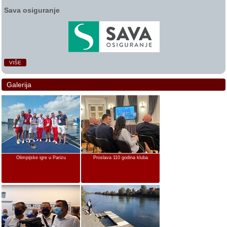
Sava osiguranje
VIŠE
Galerija
Olimpijske igre u Parizu
Proslava 110 godina kluba