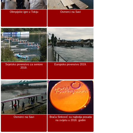
Olimpijske igre u Tokiju
Osmerci na Savi
Svjetsko prvenstvo za seniore
Europsko prvenstvo 2019.
2019.
Osmerci na Savi
Braća Sinković su najbolja posada
na svijetu u 2016. godini