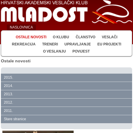
NASLOVNICA
OSTALE NOVOSTI
O KLUBU
ČLANSTVO
VESLAČI
REKREACIJA
TRENERI
UPRAVLJANJE
EU PROJEKTI
O VESLANJU
POVIJEST
Ostale novosti
2015.
2014.
2013.
2012.
2011.
Stare stranice