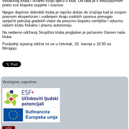
veslačkog kluba i učlanio svoju djecu u klub. Od tada je s entuzijazmom
pratio sve klupske uspjehe i izazove.
Njegov doprinos dobrobiti kluba je najviše došao do izražaja kad je svojom
pravnom ekspertizom i vođenjem dvaju sudskih sporova pomogao
spriječiti pokušaj gradskih vlasti da preuzmu klupsko zemljište i oduzmu
našem klubu fiskalnu i pravnu autonomiju.
Na nedavno održanoj Skupštini kluba proglašen je počasnim članom naše
kluba.
Posljednji ispraćaj održat će se u četvrtak, 20. travnja u 10:50 na
Mirogoju.
Veslajmo zajedno
VIŠE