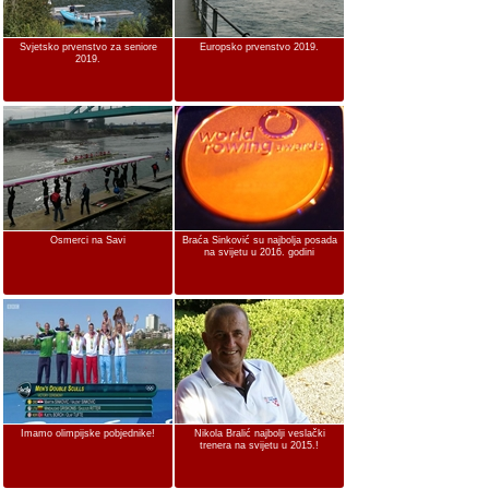
Svjetsko prvenstvo za seniore
Europsko prvenstvo 2019.
2019.
Osmerci na Savi
Braća Sinković su najbolja posada
na svijetu u 2016. godini
Imamo olimpijske pobjednike!
Nikola Bralić najbolji veslački
trenera na svijetu u 2015.!