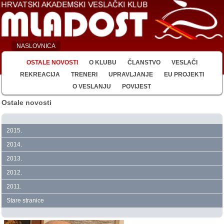
NASLOVNICA
OSTALE NOVOSTI
O KLUBU
ČLANSTVO
VESLAČI
REKREACIJA
TRENERI
UPRAVLJANJE
EU PROJEKTI
O VESLANJU
POVIJEST
Ostale novosti
2015.
2014.
2013.
2012.
2011.
Stare stranice