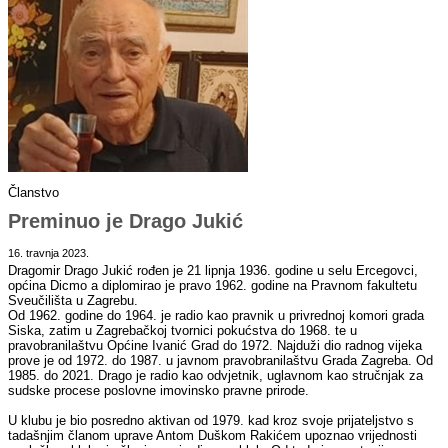
Članstvo
Preminuo je Drago Jukić
16. travnja 2023.
Dragomir Drago Jukić rođen je 21 lipnja 1936. godine u selu Ercegovci,
općina Dicmo a diplomirao je pravo 1962. godine na Pravnom fakultetu
Sveučilišta u Zagrebu.
Od 1962. godine do 1964. je radio kao pravnik u privrednoj komori grada
Siska, zatim u Zagrebačkoj tvornici pokućstva do 1968. te u
pravobranilaštvu Općine Ivanić Grad do 1972. Najduži dio radnog vijeka
prove je od 1972. do 1987. u javnom pravobranilaštvu Grada Zagreba. Od
1985. do 2021. Drago je radio kao odvjetnik, uglavnom kao stručnjak za
sudske procese poslovne imovinsko pravne prirode.
U klubu je bio posredno aktivan od 1979. kad kroz svoje prijateljstvo s
tadašnjim članom uprave Antom Duškom Rakićem upoznao vrijednosti