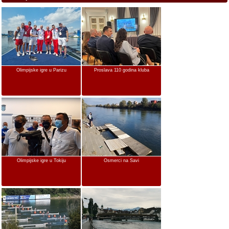
Olimpijske igre u Parizu
Proslava 110 godina kluba
Olimpijske igre u Tokiju
Osmerci na Savi