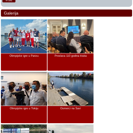
VIŠE
Galerija
Olimpijske igre u Parizu
Proslava 110 godina kluba
Olimpijske igre u Tokiju
Osmerci na Savi