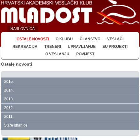
NASLOVNICA
OSTALE NOVOSTI
O KLUBU
ČLANSTVO
VESLAČI
REKREACIJA
TRENERI
UPRAVLJANJE
EU PROJEKTI
O VESLANJU
POVIJEST
Ostale novosti
2015.
2014.
2013.
2012.
2011.
Stare stranice