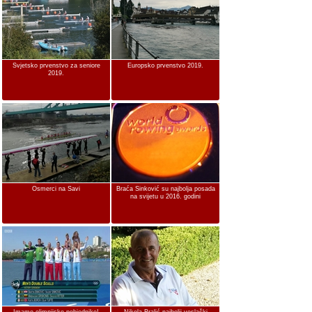
Svjetsko prvenstvo za seniore
Europsko prvenstvo 2019.
2019.
Osmerci na Savi
Braća Sinković su najbolja posada
na svijetu u 2016. godini