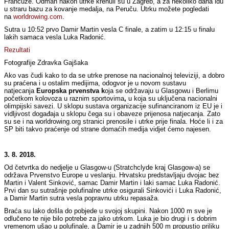
Francuze. Odmah nakon utrke krenuli su u Zagreb, a za nekoliko dana idu
u straru bazu za kovanje medalja, na Peruču. Utrku možete pogledati
na
worldrowing.com
.
Sutra u 10:52 prvo Damir Martin vesla C finale, a zatim u 12:15 u finalu
lakih samaca vesla Luka Radonić.
Rezultati
Fotografije Zdravka Gajšaka
Ako vas čudi kako to da se utrke prenose na nacionalnoj televiziji, a dobro
su praćena i u ostalim medijima, odogvor je u novom sustavu
natjecanja
Europska prvenstva k
oja se održavaju u Glasgowu i Berlimu
početkom kolovoza u raznim sportovima
,
u koja su uključena nacionalni
olimpijski savezi. U sklopu sustava organizacije sufinanciranom iz EU je i
vidljivost događaja u sklopu čega su i obaveze prijenosa natjecanja. Zato
su se i na worldrowing.org stranici prenosile i utrke prije finala. Hoće li i za
SP biti takvo praćenje od strane domaćih medija vidjet ćemo najesen.
3. 8. 2018.
Od četvrtka do nedjelje u Glasgow-u (Stratchclyde kraj Glasgow-a) se
održava Prvenstvo Europe u veslanju. Hrvatsku predstavljaju dvojac bez
Martin i Valent Sinković, samac Damir Martin i laki samac Luka Radonić.
Prvi dan su sutrašnje polufinalne utrke osigurali Sinkovići i Luka Radonić,
a Damir Martin sutra vesla popravnu utrku repasaža.
Braća su lako došla do pobjede u svojoj skupini. Nakon 1000 m sve je
odlučeno te nije bilo potrebe za jako utrkom. Luka je bio drugi i s dobrim
vremenom ušao u polufinale, a Damir je u zadnjih 500 m propustio priliku