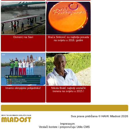
Osmerci na Savi
Braća Sinković su najbolja posada
na svijetu u 2016. godini
Imamo olimpijske pobjednike!
Nikola Bralić najbolji veslački
trenera na svijetu u 2015.!
Sva prava pridržana © HAVK Mladost 2026
Impressum
Veslači koriste i preporučuju Utilis CMS