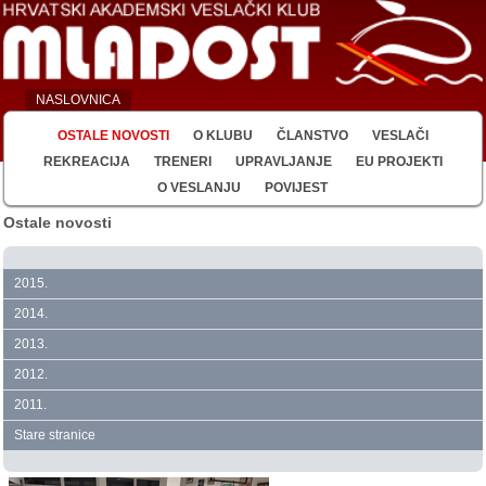
NASLOVNICA
OSTALE NOVOSTI
O KLUBU
ČLANSTVO
VESLAČI
REKREACIJA
TRENERI
UPRAVLJANJE
EU PROJEKTI
O VESLANJU
POVIJEST
Ostale novosti
2015.
2014.
2013.
2012.
2011.
Stare stranice