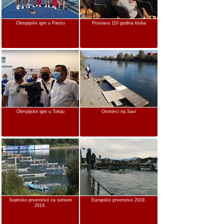
Olimpijske igre u Parizu
Proslava 110 godina kluba
Olimpijske igre u Tokiju
Osmerci na Savi
Svjetsko prvenstvo za seniore
Europsko prvenstvo 2019.
2019.