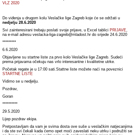
VLZ 2020
Do viđenja u drugom kolu Veslačke lige Zagreb koje će se održati u
nedjelju 28.6.2020
Svi zainteresirani trebaju poslati svoje prijave, u Excel tablici
PRIJAVE
,
na e-mail adresu veslacka-liga-zagreb@mladost.hr do srijede 24.6.2020
*********
6.6.2020
Objavljene su startne liste za prvo kolo Veslačke lige Zagreb. Sudeći
prema prijavama očekuju nas vrlo interesantne i kvalitetne utrke.
Početak regate je u 17:00 sati.Stattne liste možete naći na poveznici
STARTNE LISTE
Vidimo se u nedjelju.
Pozdrav,
Goran
**********
29.5.2020
Lijep pozdrav ekipa.
Pretpostavljam da vam je svima dosta ove suše u veslačkim natjecanjima
i da ste svi čekali kada ćemo opet moći zaveslati neku utrku i podružiti se