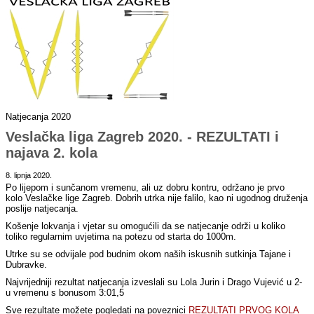
Natjecanja 2020
Veslačka liga Zagreb 2020. - REZULTATI i
najava 2. kola
8. lipnja 2020.
Po lijepom i sunčanom vremenu, ali uz dobru kontru, održano je prvo
kolo Veslačke lige Zagreb. Dobrih utrka nije falilo, kao ni ugodnog druženja
poslije natjecanja.
Košenje lokvanja i vjetar su omogućili da se natjecanje održi u koliko
toliko regularnim uvjetima na potezu od starta do 1000m.
Utrke su se odvijale pod budnim okom naših iskusnih sutkinja Tajane i
Dubravke.
Najvrijedniji rezultat natjecanja izveslali su Lola Jurin i Drago Vujević u 2-
u vremenu s bonusom 3:01,5
Sve rezultate možete pogledati na poveznici
REZULTATI PRVOG KOLA