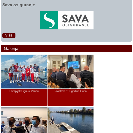
Sava osiguranje
VIŠE
Galerija
Olimpijske igre u Parizu
Proslava 110 godina kluba