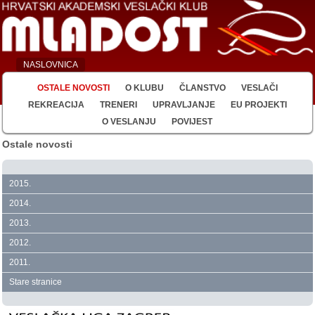
NASLOVNICA
OSTALE NOVOSTI
O KLUBU
ČLANSTVO
VESLAČI
REKREACIJA
TRENERI
UPRAVLJANJE
EU PROJEKTI
O VESLANJU
POVIJEST
Ostale novosti
2015.
2014.
2013.
2012.
2011.
Stare stranice