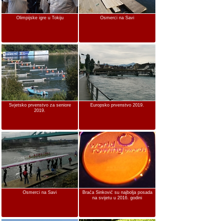
Olimpijske igre u Tokiju
Osmerci na Savi
Svjetsko prvenstvo za seniore
Europsko prvenstvo 2019.
2019.
Osmerci na Savi
Braća Sinković su najbolja posada
na svijetu u 2016. godini