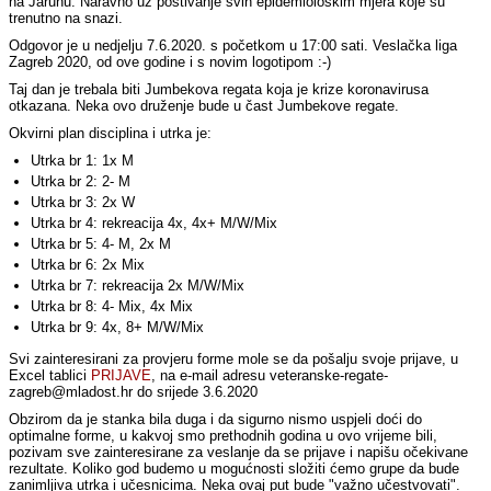
na Jarunu. Naravno uz poštivanje svih epidemiološkim mjera koje su
trenutno na snazi.
Odgovor je u nedjelju 7.6.2020. s početkom u 17:00 sati. Veslačka liga
Zagreb 2020, od ove godine i s novim logotipom :-)
Taj dan je trebala biti Jumbekova regata koja je krize koronavirusa
otkazana. Neka ovo druženje bude u čast Jumbekove regate.
Okvirni plan disciplina i utrka je:
Utrka br 1: 1x M
Utrka br 2: 2- M
Utrka br 3: 2x W
Utrka br 4: rekreacija 4x, 4x+ M/W/Mix
Utrka br 5: 4- M, 2x M
Utrka br 6: 2x Mix
Utrka br 7: rekreacija 2x M/W/Mix
Utrka br 8: 4- Mix, 4x Mix
Utrka br 9: 4x, 8+ M/W/Mix
Svi zainteresirani za provjeru forme mole se da pošalju svoje prijave, u
Excel tablici
PRIJAVE
, na e-mail adresu veteranske-regate-
zagreb@mladost.hr do srijede 3.6.2020
Obzirom da je stanka bila duga i da sigurno nismo uspjeli doći do
optimalne forme, u kakvoj smo prethodnih godina u ovo vrijeme bili,
pozivam sve zainteresirane za veslanje da se prijave i napišu očekivane
rezultate. Koliko god budemo u mogućnosti složiti ćemo grupe da bude
zanimljiva utrka i učesnicima. Neka ovaj put bude "važno učestvovati".