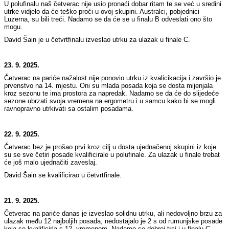
U polufinalu naš četverac nije usio pronaći dobar ritam te se već u sredini
utrke vidjelo da će teško proći u ovoj skupini. Australci, pobjednici
Luzerna, su bili treći. Nadamo se da će se u finalu B odveslati ono što
mogu.
David Šain je u četvrtfinalu izveslao utrku za ulazak u finale C.
23. 9. 2025.
Četverac na pariće nažalost nije ponovio utrku iz kvalicikacija i završio je
prvenstvo na 14. mjestu. Oni su mlada posada koja se dosta mijenjala
kroz sezonu te ima prostora za napredak. Nadamo se da će do slijedeće
sezone ubrzati svoja vremena na ergometru i u samcu kako bi se mogli
ravnopravno utrkivati sa ostalim posadama.
22. 9. 2025.
Četverac bez je prošao prvi kroz cilj u dosta ujednačenoj skupini iz koje
su se sve četiri posade kvalificirale u polufinale. Za ulazak u finale trebat
će još malo ujednačiti zaveslaj.
David Šain se kvalificirao u četvrtfinale.
21. 9. 2025.
Četverac na pariće danas je izveslao solidnu utrku, ali nedovoljno brzu za
ulazak među 12 najboljih posada, nedostajalo je 2 s od rumunjske posade
koja se kvalificirla s 12. vremenom. Nadamo se dobroj trci i u finalu C.