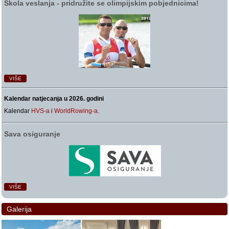
Škola veslanja ‑ pridružite se olimpijskim pobjednicima!
VIŠE
Kalendar natjecanja u 2026. godini
Kalendar
HVS-a
i
WorldRowing-a
.
Sava osiguranje
VIŠE
Galerija