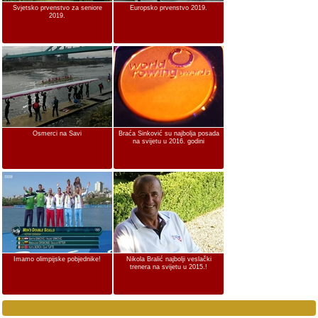
Svjetsko prvenstvo za seniore
Europsko prvenstvo 2019.
2019.
Osmerci na Savi
Braća Sinković su najbolja posada
na svijetu u 2016. godini
Imamo olimpijske pobjednike!
Nikola Bralić najbolji veslački
trenera na svijetu u 2015.!