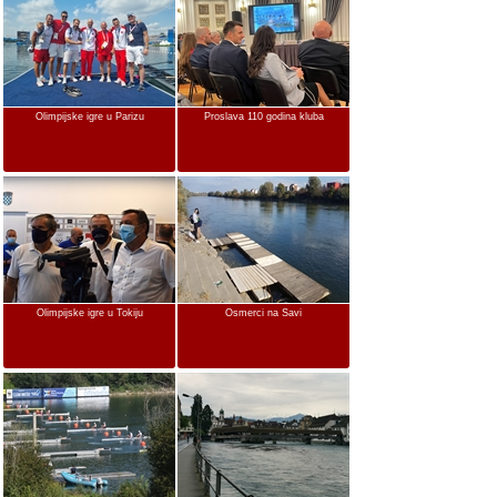
Olimpijske igre u Parizu
Proslava 110 godina kluba
Olimpijske igre u Tokiju
Osmerci na Savi