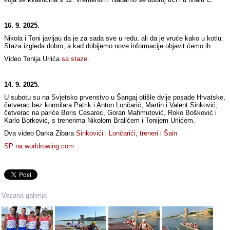
16. 9. 2025.
Nikola i Toni javljau da je za sada sve u redu, ali da je vruće kako u kotlu.
Staza izgleda dobro, a kad dobijemo nove informacije objavit ćemo ih.
Video Tonija Urlića
sa staze
.
14. 9. 2025.
U subotu su na Svjetsko prvenstvo u Šangaj otišle dvije posade Hrvatske,
četverac bez kormilara Patrik i Anton Lončarić, Martin i Valent Sinković,
četverac na pariće Boris Cesarec, Goran Mahmutović, Roko Bošković i
Karlo Borković, s trenerima Nikolom Bralićem i Tonijem Urlićem.
Dva video Darka Zibara
Sinkovići i Lončarići
,
treneri i Šain
SP na worldrowing.com
Vezana galerija