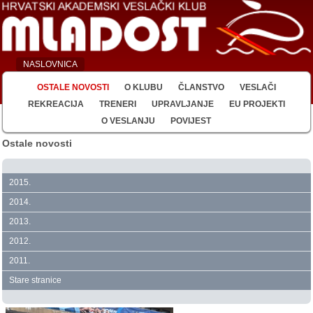
NASLOVNICA
OSTALE NOVOSTI
O KLUBU
ČLANSTVO
VESLAČI
REKREACIJA
TRENERI
UPRAVLJANJE
EU PROJEKTI
O VESLANJU
POVIJEST
Ostale novosti
2015.
2014.
2013.
2012.
2011.
Stare stranice