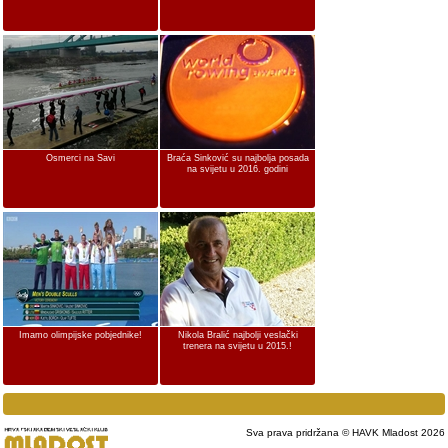
Osmerci na Savi
Braća Sinković su najbolja posada
na svijetu u 2016. godini
Imamo olimpijske pobjednike!
Nikola Bralić najbolji veslački
trenera na svijetu u 2015.!
Sva prava pridržana © HAVK Mladost 2026