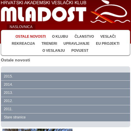
NASLOVNICA
OSTALE NOVOSTI
O KLUBU
ČLANSTVO
VESLAČI
REKREACIJA
TRENERI
UPRAVLJANJE
EU PROJEKTI
O VESLANJU
POVIJEST
Ostale novosti
2015.
2014.
2013.
2012.
2011.
Stare stranice