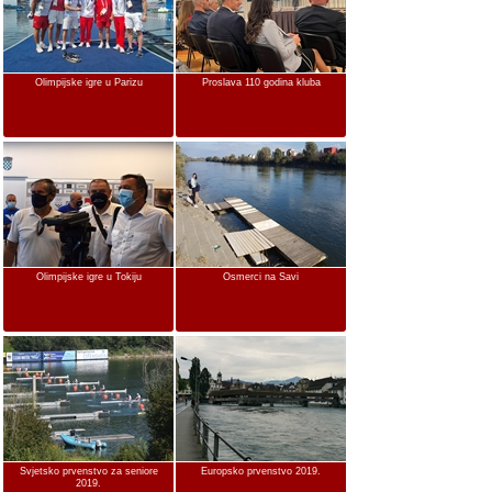
Olimpijske igre u Parizu
Proslava 110 godina kluba
Olimpijske igre u Tokiju
Osmerci na Savi
Svjetsko prvenstvo za seniore
Europsko prvenstvo 2019.
2019.