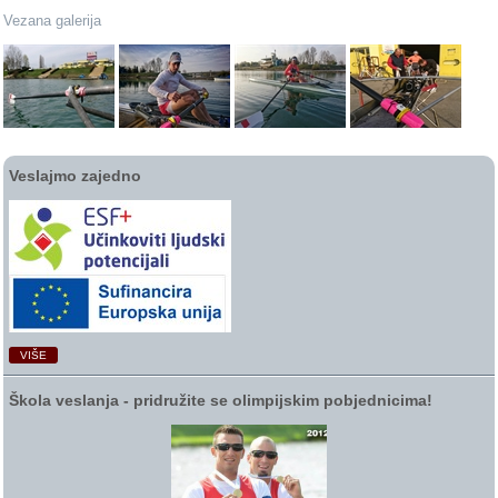
Vezana galerija
Veslajmo zajedno
VIŠE
Škola veslanja ‑ pridružite se olimpijskim pobjednicima!