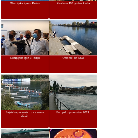
Olimpijske igre u Parizu
Proslava 110 godina kluba
Olimpijske igre u Tokiju
Osmerci na Savi
Svjetsko prvenstvo za seniore
Europsko prvenstvo 2019.
2019.