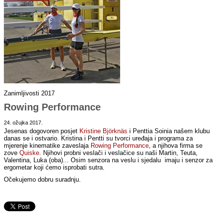
Zanimljivosti 2017
Rowing Performance
24. ožujka 2017.
Jesenas dogovoren posjet
Kristine Björknäs
i Penttia Soinia našem klubu
danas se i ostvario. Kristina i Pentti su tvorci uređaja i programa za
mjerenje kinematike zaveslaja
Rowing Performance
, a njihova firma se
zove
Quiske
. Njihovi probni veslači i veslačice su naši Martin, Teuta,
Valentina, Luka (oba)... Osim senzora na veslu i sjedalu imaju i senzor za
ergometar koji ćemo isprobati sutra.
Očekujemo dobru suradnju.