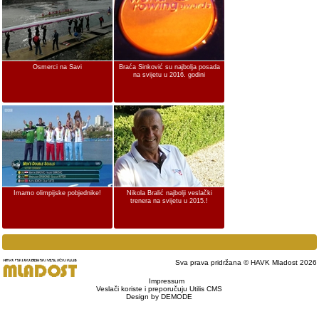
Osmerci na Savi
Braća Sinković su najbolja posada
na svijetu u 2016. godini
Imamo olimpijske pobjednike!
Nikola Bralić najbolji veslački
trenera na svijetu u 2015.!
Sva prava pridržana © HAVK Mladost 2026
Impressum
Veslači koriste i preporučuju Utilis CMS
Design by DEMODE