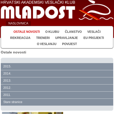
NASLOVNICA
OSTALE NOVOSTI
O KLUBU
ČLANSTVO
VESLAČI
REKREACIJA
TRENERI
UPRAVLJANJE
EU PROJEKTI
O VESLANJU
POVIJEST
Ostale novosti
2015.
2014.
2013.
2012.
2011.
Stare stranice