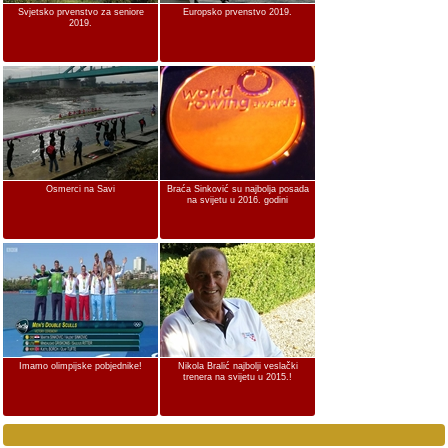
Svjetsko prvenstvo za seniore
Europsko prvenstvo 2019.
2019.
Osmerci na Savi
Braća Sinković su najbolja posada
na svijetu u 2016. godini
Imamo olimpijske pobjednike!
Nikola Bralić najbolji veslački
trenera na svijetu u 2015.!