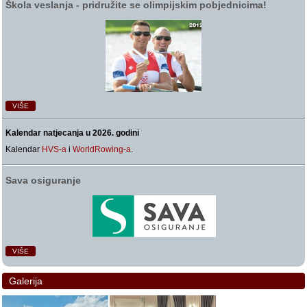
Škola veslanja ‑ pridružite se olimpijskim pobjednicima!
VIŠE
Kalendar natjecanja u 2026. godini
Kalendar
HVS-a
i
WorldRowing-a
.
Sava osiguranje
VIŠE
Galerija