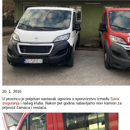
20. 1. 2010.
U prosincu je potpisan nastavak ugovora o sponzorstvu između
Sava
osiguranja
i našeg kluba. Nakon pet godina nabavljamo novi kamion za
prijevoz čamaca i veslača.