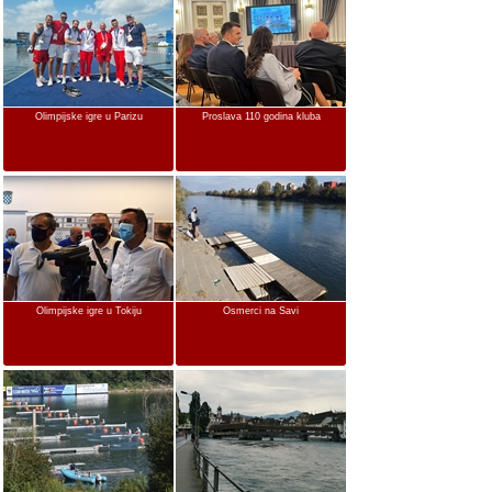
Olimpijske igre u Parizu
Proslava 110 godina kluba
Olimpijske igre u Tokiju
Osmerci na Savi