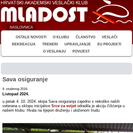
NASLOVNICA
OSTALE NOVOSTI
O KLUBU
ČLANSTVO
VESLAČI
REKREACIJA
TRENERI
UPRAVLJANJE
EU PROJEKTI
O VESLANJU
POVIJEST
Sava osiguranje
9. studenog 2016.
Listopad 2024.
u petak 4. 10. 2024. ekipa Sava osiguranja zajedno s nekoliko naših
veterana u sklopu inicijative
Srce za svijet
odradila je akciju čišćenja u
našem klubu. Hvala na lijepon druženju i uloženom trudu.