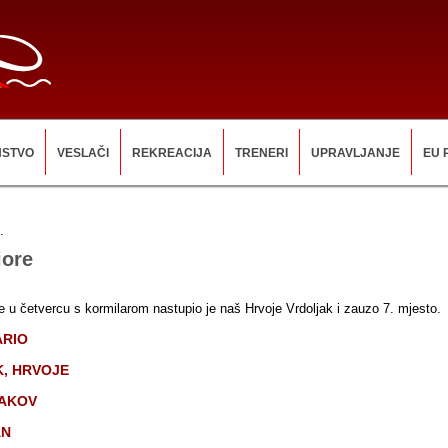
NSTVO
VESLAČI
REKREACIJA
TRENERI
UPRAVLJANJE
EU 
.
iore
e u četvercu s kormilarom nastupio je naš Hrvoje Vrdoljak i zauzo 7. mjesto.
ARIO
, HRVOJE
JAKOV
AN