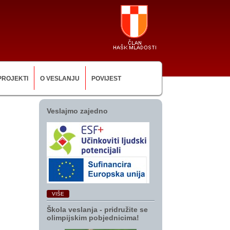
PROJEKTI
O VESLANJU
POVIJEST
Veslajmo zajedno
VIŠE
Škola veslanja ‑ pridružite se
olimpijskim pobjednicima!