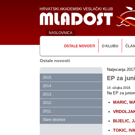
NASLOVNICA
OSTALE NOVOSTI
O KLUBU
ČLA
Ostale novosti
Natjecanja 2017
EP za jun
2015.
2014.
14. ožujka 2018.
Na EP za junior
2013.
MARIC, M
2012.
2011.
VRDOLJAK
Stare stranice
BIJELIC, 
TOKIC, IV