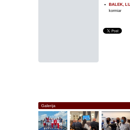
BALEK, L
kormiar
Galerija