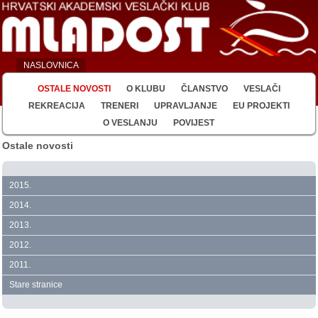
NASLOVNICA
OSTALE NOVOSTI
O KLUBU
ČLANSTVO
VESLAČI
REKREACIJA
TRENERI
UPRAVLJANJE
EU PROJEKTI
O VESLANJU
POVIJEST
Ostale novosti
2015.
2014.
2013.
2012.
2011.
Stare stranice