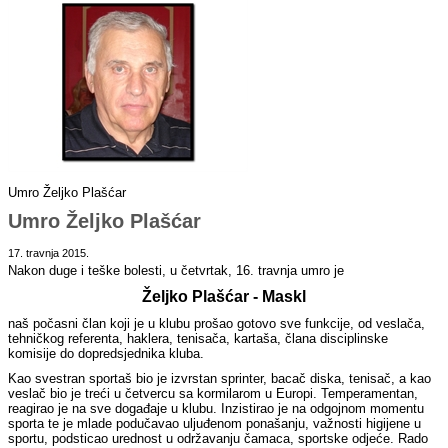
Umro Željko Plašćar
Umro Željko Plašćar
17. travnja 2015.
Nakon duge i teške bolesti, u četvrtak, 16. travnja umro je
Željko Plašćar - Maskl
naš počasni član koji je u klubu prošao gotovo sve funkcije, od veslača,
tehničkog referenta, haklera, tenisača, kartaša, člana disciplinske
komisije do dopredsjednika kluba.
Kao svestran sportaš bio je izvrstan sprinter, bacač diska, tenisač, a kao
veslač bio je treći u četvercu sa kormilarom u Europi. Temperamentan,
reagirao je na sve događaje u klubu. Inzistirao je na odgojnom momentu
sporta te je mlade podučavao uljuđenom ponašanju, važnosti higijene u
sportu, podsticao urednost u održavanju čamaca, sportske odjeće. Rado