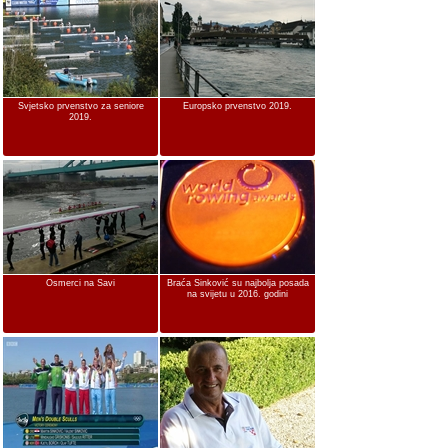
Svjetsko prvenstvo za seniore
Europsko prvenstvo 2019.
2019.
Osmerci na Savi
Braća Sinković su najbolja posada
na svijetu u 2016. godini