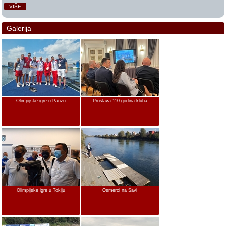
VIŠE
Galerija
Olimpijske igre u Parizu
Proslava 110 godina kluba
Olimpijske igre u Tokiju
Osmerci na Savi