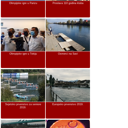
Olimpijske igre u Parizu
Proslava 110 godina kluba
Olimpijske igre u Tokiju
Osmerci na Savi
Svjetsko prvenstvo za seniore
Europsko prvenstvo 2019.
2019.