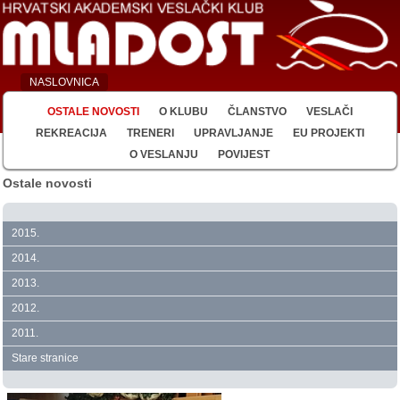
NASLOVNICA
OSTALE NOVOSTI
O KLUBU
ČLANSTVO
VESLAČI
REKREACIJA
TRENERI
UPRAVLJANJE
EU PROJEKTI
O VESLANJU
POVIJEST
Ostale novosti
2015.
2014.
2013.
2012.
2011.
Stare stranice