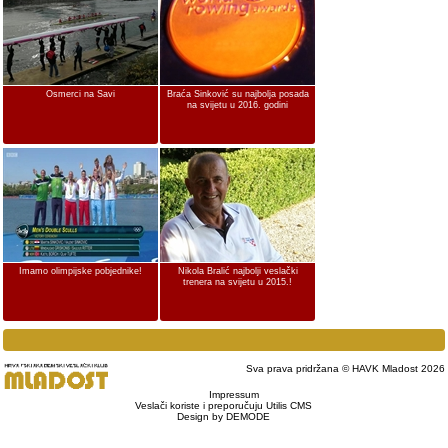
Osmerci na Savi
Braća Sinković su najbolja posada
na svijetu u 2016. godini
Imamo olimpijske pobjednike!
Nikola Bralić najbolji veslački
trenera na svijetu u 2015.!
Sva prava pridržana © HAVK Mladost 2026
Impressum
Veslači koriste i preporučuju Utilis CMS
Design by DEMODE