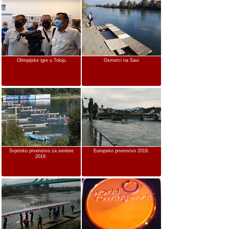
Olimpijske igre u Tokiju
Osmerci na Savi
Svjetsko prvenstvo za seniore
Europsko prvenstvo 2019.
2019.