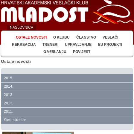
NASLOVNICA
OSTALE NOVOSTI
O KLUBU
ČLANSTVO
VESLAČI
REKREACIJA
TRENERI
UPRAVLJANJE
EU PROJEKTI
O VESLANJU
POVIJEST
Ostale novosti
2015.
2014.
2013.
2012.
2011.
Stare stranice