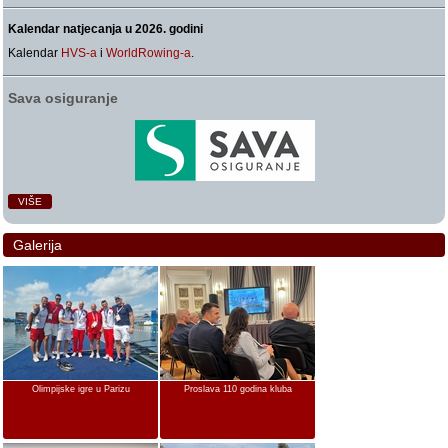
Kalendar natjecanja u 2026. godini
Kalendar
HVS-a
i
WorldRowing-a
.
Sava osiguranje
VIŠE
Galerija
Olimpijske igre u Parizu
Proslava 110 godina kluba