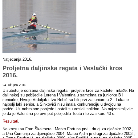
Natjecanja 2016.
Proljetna daljinska regata i Veslački kros
2016.
24. ožujka 2016.
U subotu je održana daljinska regata i proljetni kros za kadete i mlađe. Na
daljinskoj su pobijedile Lorena i Valentina u samcima za juniorke B i
seniorke, Hrvoje Vrdoljak i Ivo Rebić su bili prvi za juniore u 2-, Luka je
najbolji laki senior, a Sinkovići nisu imala konkurenciju u dvojcu na
pariće. Uz nabrojane pobjede i ostali su veslali solidno. No najzanimljivije
je da je Valentina po prvi put pobijedila Teutu i to za skoro 40 s.
Rezultati
.
Na krosu su Fran Škalmera i Marko Fortuna prvi i drugi za dječake 2002.,
a Una Čumurija za djevojčice 2004. Mateo Ajdin je drugi za dječake 2003.,