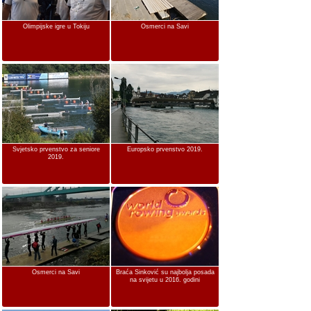
Olimpijske igre u Tokiju
Osmerci na Savi
Svjetsko prvenstvo za seniore
Europsko prvenstvo 2019.
2019.
Osmerci na Savi
Braća Sinković su najbolja posada
na svijetu u 2016. godini