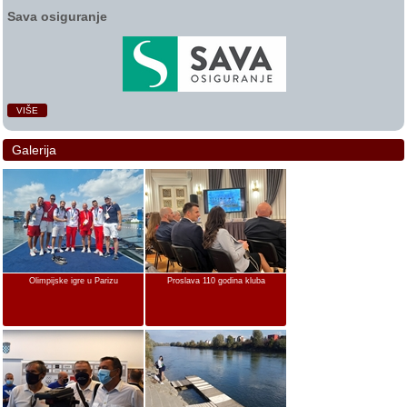
Sava osiguranje
VIŠE
Galerija
Olimpijske igre u Parizu
Proslava 110 godina kluba