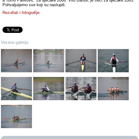
a Tomo Pavković za dječake 2006. Vito Barišić je treći za dječake 2005.
Pohvaljuijemo sve koji su nastupili.
Rezultati
i
fotografije
.
Vezana galerija