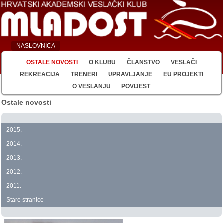
NASLOVNICA
OSTALE NOVOSTI
O KLUBU
ČLANSTVO
VESLAČI
REKREACIJA
TRENERI
UPRAVLJANJE
EU PROJEKTI
O VESLANJU
POVIJEST
Ostale novosti
2015.
2014.
2013.
2012.
2011.
Stare stranice