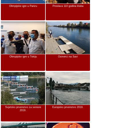
Olimpijske igre u Parizu
Proslava 110 godina kluba
Olimpijske igre u Tokiju
Osmerci na Savi
Svjetsko prvenstvo za seniore
Europsko prvenstvo 2019.
2019.