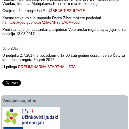
Vrankić, kormilar Mutnjaković Branimir u mix konkurenciji
Ovdje možete pogledati
SLUŽBENE REZULTATE
Krasne fotke koje je napravio Darko Zibar možete pogledati
na
https://goo.gl/photos/24wqNhYufLMcVk8o8
Pred nama je ljetna stanka, a slijedeću Veteransku regatu najavljujemo za
nedjelju 13.08.2017.
30.6.2017.
U nedjelju 2.7.2017. s početkom u 17:00 sati godine održati će se Četvrta
veteranska regata Zagreb 2017.
U prilogu
PRELIMINARNA STARTNA LISTA
Veslajmo zajedno