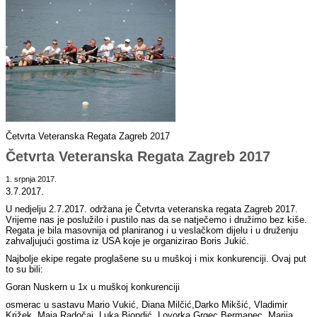
Četvrta Veteranska Regata Zagreb 2017
Četvrta Veteranska Regata Zagreb 2017
1. srpnja 2017.
3.7.2017.
U nedjelju 2.7.2017. održana je Četvrta veteranska regata Zagreb 2017.
Vrijeme nas je poslužilo i pustilo nas da se natječemo i družimo bez kiše.
Regata je bila masovnija od planiranog i u veslačkom dijelu i u druženju
zahvaljujući gostima iz USA koje je organizirao Boris Jukić.
Najbolje ekipe regate proglašene su u muškoj i mix konkurenciji. Ovaj put
to su bili:
Goran Nuskern u 1x u muškoj konkurenciji
osmerac u sastavu Mario Vukić, Diana Milčić,Darko Mikšić, Vladimir
Križek, Maja Radočaj, Luka Biondić, Lovorka Grgec Bermanec, Marija