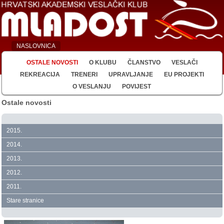
NASLOVNICA
OSTALE NOVOSTI
O KLUBU
ČLANSTVO
VESLAČI
REKREACIJA
TRENERI
UPRAVLJANJE
EU PROJEKTI
O VESLANJU
POVIJEST
Ostale novosti
2015.
2014.
2013.
2012.
2011.
Stare stranice