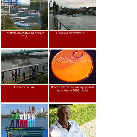
Svjetsko prvenstvo za seniore
Europsko prvenstvo 2019.
2019.
Osmerci na Savi
Braća Sinković su najbolja posada
na svijetu u 2016. godini