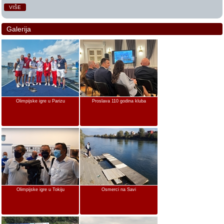
VIŠE
Galerija
Olimpijske igre u Parizu
Proslava 110 godina kluba
Olimpijske igre u Tokiju
Osmerci na Savi