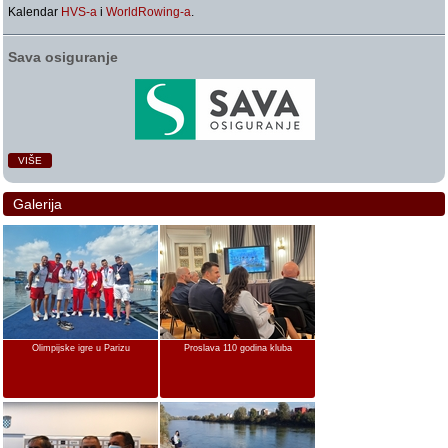
Kalendar
HVS-a
i
WorldRowing-a
.
Sava osiguranje
VIŠE
Galerija
Olimpijske igre u Parizu
Proslava 110 godina kluba