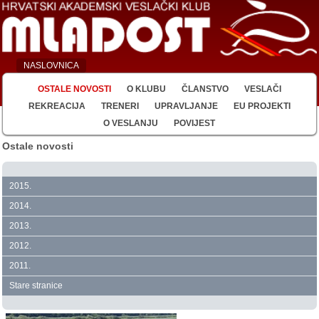
NASLOVNICA
OSTALE NOVOSTI
O KLUBU
ČLANSTVO
VESLAČI
REKREACIJA
TRENERI
UPRAVLJANJE
EU PROJEKTI
O VESLANJU
POVIJEST
Ostale novosti
2015.
2014.
2013.
2012.
2011.
Stare stranice