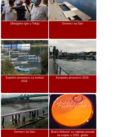
Olimpijske igre u Tokiju
Osmerci na Savi
Svjetsko prvenstvo za seniore
Europsko prvenstvo 2019.
2019.
Osmerci na Savi
Braća Sinković su najbolja posada
na svijetu u 2016. godini