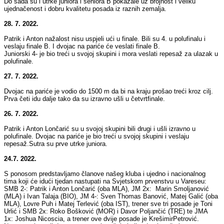
Do sada su i utrke juniora i seniora B pokazale uz brojnost i veliku
ujednačenost i dobru kvalitetu posada iz raznih zemalja.
28. 7. 2022.
Patrik i Anton nažalost nisu uspjeli ući u finale. Bili su 4. u polufinalu i
veslaju finale B. I dvojac na pariće će veslati finale B.
Juniorski 4- je bio treći u svojoj skupini i mora veslati repesaž za ulazak u
polufinale.
27. 7. 2022.
Dvojac na pariće je vodio do 1500 m da bi na kraju prošao treći kroz cilj.
Prva četi idu dalje tako da su izravno ušli u četvrtfinale.
26. 7. 2022.
Patrik i Anton Lončarić su u svojoj skupini bili drugi i ušli izravno u
polufinale. Dvojac na pariće je bio treći u svojoj skupini i veslaju
repesaž.Sutra su prve utrke juniora.
24.7. 2022.
S ponosom predstavljamo članove našeg kluba i ujedno i nacionalnog
tima koji će idući tjedan nastupati na Svjetskom prvenstvu u Vareseu:
SMB 2-: Patrik i Anton Lončarić (oba MLA), JM 2x: Marin Smoljanović
(MLA) i Ivan Talaja (BIO), JM 4-: Sven Thomas Banović, Matej Galić (oba
MLA), Lovre Puh i Matej Terlević (oba IST), trener sve tri posade je Toni
Urlić i SMB 2x: Roko Bošković (MOR) i Davor Poljančić (TRE) te JMA
1x: Joshua Nicoscia, a trener ove dvije posade je KrešimirPetrović.