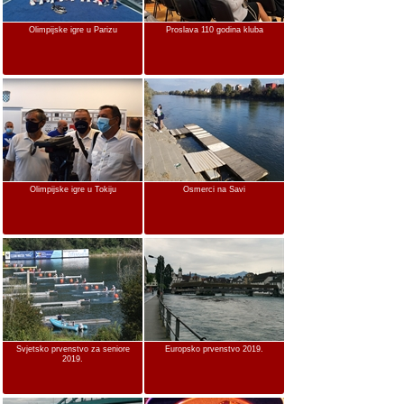
Olimpijske igre u Parizu
Proslava 110 godina kluba
Olimpijske igre u Tokiju
Osmerci na Savi
Svjetsko prvenstvo za seniore
Europsko prvenstvo 2019.
2019.