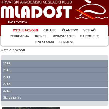
NASLOVNICA
OSTALE NOVOSTI
O KLUBU
ČLANSTVO
VESLAČI
REKREACIJA
TRENERI
UPRAVLJANJE
EU PROJEKTI
O VESLANJU
POVIJEST
Ostale novosti
2015.
2014.
2013.
2012.
2011.
Stare stranice