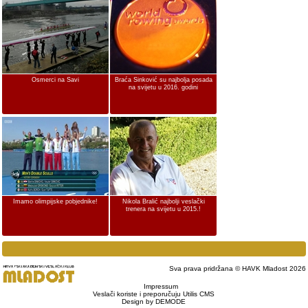
Osmerci na Savi
Braća Sinković su najbolja posada
na svijetu u 2016. godini
Imamo olimpijske pobjednike!
Nikola Bralić najbolji veslački
trenera na svijetu u 2015.!
Sva prava pridržana © HAVK Mladost 2026
Impressum
Veslači koriste i preporučuju Utilis CMS
Design by DEMODE