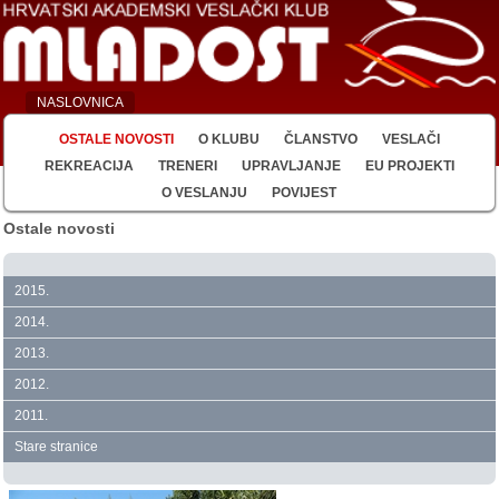
NASLOVNICA
OSTALE NOVOSTI
O KLUBU
ČLANSTVO
VESLAČI
REKREACIJA
TRENERI
UPRAVLJANJE
EU PROJEKTI
O VESLANJU
POVIJEST
Ostale novosti
2015.
2014.
2013.
2012.
2011.
Stare stranice