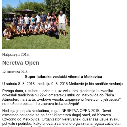
Natjecanja 2015.
Neretva Open
12. kolovoza 2015.
Super lađarsko-veslački vikend u Metkoviću
U subotu 8. 8. 2015 i nedjelju 9. 8. 2015 Metković je bio središte veslanja.
Prvoga dana, u subotu, lađari su, uz veliki broj gledatelja i uzvanika
odveslali tradicionalnu 22-kilometarsku utrku od Metkovića do Ploča.
Atmosferu na startu, zvukove vesala, zapijenjenu Neretvu i cijeli „šušur“
ne može se opisati. To zapravo treba doživjeti!
Nedjelja je pripala veslačima, regati NERETVA OPEN 2015. Devet
osmeraca natjecalo se na šest kilometara dugoj stazi, od Krvavca
uzvodno do Metkovića. Organizator Neretvanski gusar zaslužuje svaku
pohvalu i podršku, kako bi ova izvanerdno organizirana regata zaživjela i