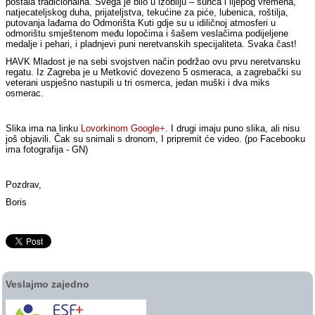
postala tradicionalna. Svega je bilo u izobilju – sunca i lijepog vremena,
natjecateljskog duha, prijateljstva, tekućine za piće, lubenica, roštilja,
putovanja lađama do Odmorišta Kuti gdje su u idiličnoj atmosferi u
odmorištu smještenom među lopočima i šašem veslačima podijeljene
medalje i pehari, i pladnjevi puni neretvanskih specijaliteta. Svaka čast!
HAVK Mladost je na sebi svojstven način podržao ovu prvu neretvansku
regatu. Iz Zagreba je u Metković dovezeno 5 osmeraca, a zagrebački su
veterani uspješno nastupili u tri osmerca, jedan muški i dva miks
osmerac.
Slika ima na linku
Lovorkinom Google+
. I drugi imaju puno slika, ali nisu
još objavili. Čak su snimali s dronom, I pripremit će video. (po Facebooku
ima fotografija - GN)
Pozdrav,
Boris
Veslajmo zajedno