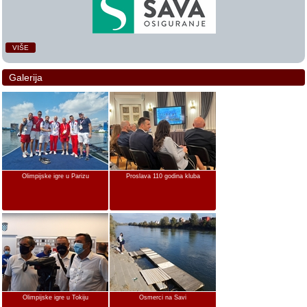
VIŠE
Galerija
Olimpijske igre u Parizu
Proslava 110 godina kluba
Olimpijske igre u Tokiju
Osmerci na Savi