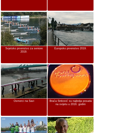
Svjetsko prvenstvo za seniore
Europsko prvenstvo 2019.
2019.
Osmerci na Savi
Braća Sinković su najbolja posada
na svijetu u 2016. godini