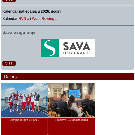
Kalendar natjecanja u 2026. godini
Kalendar
HVS-a
i
WorldRowing-a
.
Sava osiguranje
VIŠE
Galerija
Olimpijske igre u Parizu
Proslava 110 godina kluba