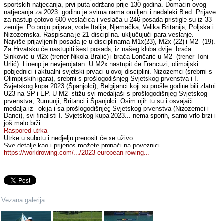
sportskih natjecanja, prvi puta održano prije 130 godina. Domaćin ovog
natjecanja za 2023. godinu je svima nama omiljeni i nedaleki Bled. Prijave
za nastup gotovo 600 veslačica i veslača u 246 posada pristigle su iz 33
zemlje. Po broju prijava, vode Italija, Njemačka, Velika Britanija, Poljska i
Nizozemska. Raspisana je 21 disciplina, uključujući para veslanje.
Najviše prijavljenih posada je u disciplinama M1x(23), M2x (22) i M2- (19).
Za Hrvatsku će nastupiti šest posada, iz našeg kluba dvije: braća
Sinković u M2x (trener Nikola Bralić) i braća Lončarić u M2- (trener Toni
Urlić). Lineup je nevjerojatan. U M2x nastupit će Francuzi, olimpijski
pobjednici i aktualni svjetski prvaci u ovoj disciplini, Nizozemci (srebrni s
Olimpijskih igara), srebrni s prošlogodišnjeg Svjetskog prvenstva i I.
Svjetskog kupa 2023 (Španjolci), Belgijanci koji su prošle godine bili zlatni
U23 na SP i EP. U M2- stižu svi medaljaši s prošlogodišnjeg Svjetskog
prvenstva, Rumunji, Britanci i Španjolci. Osim njih tu su i osvajači
medalja iz Tokija i sa prošlogodišnjeg Svjetskog prvenstva (Nizozemci i
Danci), svi finalisti I. Svjetskog kupa 2023... nema sporih, samo vrlo brzi i
još malo brži.
Raspored utrka
Utrke u subotu i nedjelju prenosit će se uživo.
Sve detalje kao i prijenos možete pronaći na poveznici
https://worldrowing.com/.../2023-european-rowing...
Vezana galerija