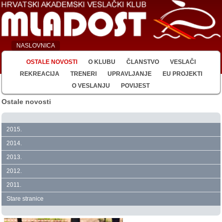
NASLOVNICA
OSTALE NOVOSTI
O KLUBU
ČLANSTVO
VESLAČI
REKREACIJA
TRENERI
UPRAVLJANJE
EU PROJEKTI
O VESLANJU
POVIJEST
Ostale novosti
2015.
2014.
2013.
2012.
2011.
Stare stranice