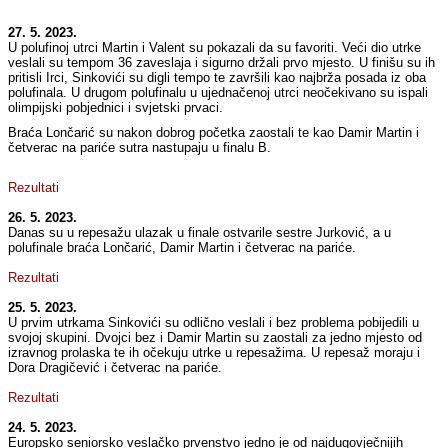
27. 5. 2023.
U polufinoj utrci Martin i Valent su pokazali da su favoriti. Veći dio utrke
veslali su tempom 36 zaveslaja i sigurno držali prvo mjesto. U finišu su ih
pritisli Irci, Sinkovići su digli tempo te završili kao najbrža posada iz oba
polufinala. U drugom polufinalu u ujednačenoj utrci neočekivano su ispali
olimpijski pobjednici i svjetski prvaci.
Braća Lončarić su nakon dobrog početka zaostali te kao Damir Martin i
četverac na pariće sutra nastupaju u finalu B.
Rezultati
26. 5. 2023.
Danas su u repesažu ulazak u finale ostvarile sestre Jurković, a u
polufinale braća Lončarić, Damir Martin i četverac na pariće.
Rezultati
25. 5. 2023.
U prvim utrkama Sinkovići su odlično veslali i bez problema pobijedili u
svojoj skupini. Dvojci bez i Damir Martin su zaostali za jedno mjesto od
izravnog prolaska te ih očekuju utrke u repesažima. U repesaž moraju i
Dora Dragičević i četverac na pariće.
Rezultati
24. 5. 2023.
Europsko seniorsko veslačko prvenstvo jedno je od najdugovječnijih