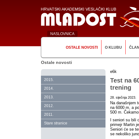
NASLOVNICA
OSTALE NOVOSTI
O KLUBU
ČLA
Ostale novosti
e6k
Test na 6
2015.
trening
2014.
2013.
28. siječnja 2023.
Na današnjem tes
2012.
na 6000 m, a pos
500 m. Čekamo 
2011.
I seniori su bili
Stare stranice
primejr Martin 
Seniori će se te
se nekoliko juno