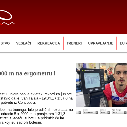
NSTVO
VESLAČI
REKREACIJA
TRENERI
UPRAVLJANJE
EU 
000 m na ergometru i
tu juniora pao je svjetski rekord za juniore
tavio ga je Ivan Talaja - 19:34,1 / 1:37,8 na
potvrdu iz Concept-a.
 dobri na treningu, bilo je odličnih rezultata, na
je odradio 5 x 2000 m s prosjekom 1:31,3.
stirati sljedeću subotu, a pridružit će im
ra koji su sad bili bolesni.