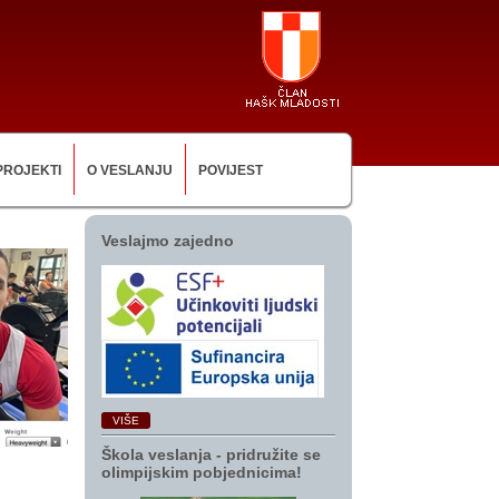
PROJEKTI
O VESLANJU
POVIJEST
Veslajmo zajedno
VIŠE
Škola veslanja ‑ pridružite se
olimpijskim pobjednicima!