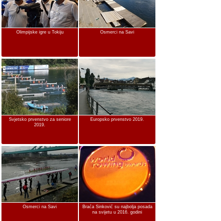
Olimpijske igre u Tokiju
Osmerci na Savi
Svjetsko prvenstvo za seniore
Europsko prvenstvo 2019.
2019.
Osmerci na Savi
Braća Sinković su najbolja posada
na svijetu u 2016. godini