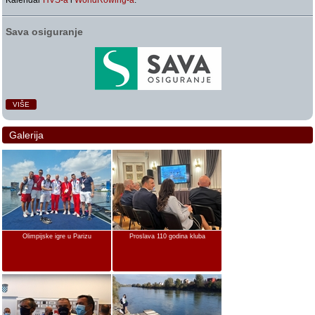
Kalendar
HVS-a
i
WorldRowing-a
.
Sava osiguranje
VIŠE
Galerija
Olimpijske igre u Parizu
Proslava 110 godina kluba