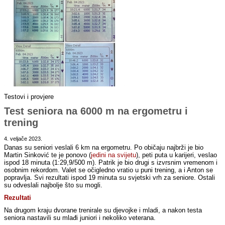
Testovi i provjere
Test seniora na 6000 m na ergometru i
trening
4. veljače 2023.
Danas su seniori veslali 6 km na ergometru. Po običaju najbrži je bio
Martin Sinković te je ponovo (
jedini na svijetu
), peti puta u karijeri, veslao
ispod 18 minuta (1:29,9/500 m). Patrik je bio drugi s izvrsnim vremenom i
osobnim rekordom. Valet se očigledno vratio u puni trening, a i Anton se
popravlja. Svi rezultati ispod 19 minuta su svjetski vrh za seniore. Ostali
su odveslali najbolje što su mogli.
Rezultati
Na drugom kraju dvorane trenirale su djevojke i mladi, a nakon testa
seniora nastavili su mlađi juniori i nekoliko veterana.