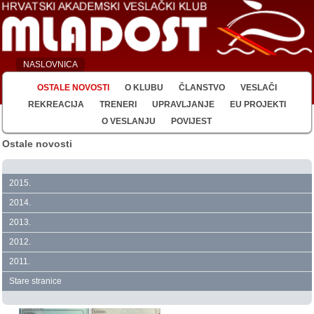
NASLOVNICA
OSTALE NOVOSTI
O KLUBU
ČLANSTVO
VESLAČI
REKREACIJA
TRENERI
UPRAVLJANJE
EU PROJEKTI
O VESLANJU
POVIJEST
Ostale novosti
2015.
2014.
2013.
2012.
2011.
Stare stranice