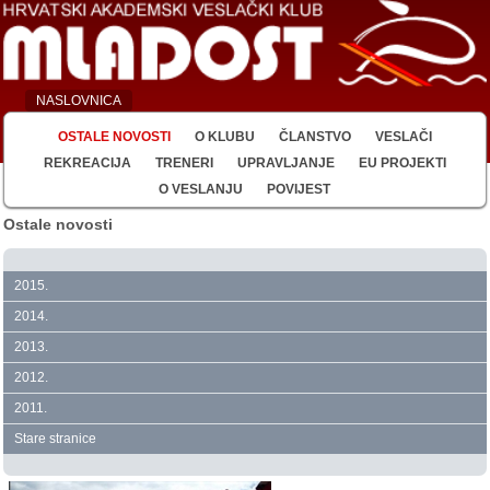
NASLOVNICA
OSTALE NOVOSTI
O KLUBU
ČLANSTVO
VESLAČI
REKREACIJA
TRENERI
UPRAVLJANJE
EU PROJEKTI
O VESLANJU
POVIJEST
Ostale novosti
2015.
2014.
2013.
2012.
2011.
Stare stranice