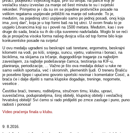
prvaci, pobjednici svjetskog kupa, prvi su dvojac na pariće koji je
veslačku stazu izveslao za manje od šest minuta te su i svjetski
rekorderi. Primjetno je i da su im se pojedine protivničke posade na
velikim regatama uspijevale približiti na manje od sekunde. To je,
međutim, na pojedinoj utrci uspijevalo samo po jednoj posadi, onoj koja
ima „svoj dan“, koja je u top formi baš na toj utrci. U ovom finalu to je
uspjelo Litvancima koji su i poveli na 1500 metara. Međutim, kao i sve
druge do sada, braća su ih do cilja suvereno nadvladala. Moglo bi se reći
da je prosječna visoka forma našeg dvojca viša od top forme bilo koje
konkurentske posade na svijetu!
U ovu medalju ugrađeni su beskrajni sati teretane, ergometra, beskrajni
kilometri na vodi, po kiši, snijegu, suncu, vjetru, valovima i bonaci, na
biciklima, na skijama za trčanje, dugogodišnje traganje za najboljim
zaveslajem, za najbolje podešavanje čamca, testiranja na KIF-u,
planiranja, periodizacije, ... Važno je što ova medalja dolazi u ruke ne
samo velikih sportaša, već i skromnih, plemenitih ljudi. O treneru Braliću
je posebno lijepo i upućeno govorio sportski novinar i komentator Ćosić, a
braća će i dalje dijeliti s nama klupske događaje, treninge, nogomete,
veselice .
Čestitke braći, treneru, roditeljima, stručnom timu, klubu, upravi,
suveslačima, podupirateljima, široj obitelji, klupskoj obitelji i veslačkoj
hrvatskoj obitelji! Svi ćemo si rado pridijeliti po zrnce zasluge i puno, puno
radosti i ponosa!
Video praćenja finala u klubu
.
9. 8.2016.