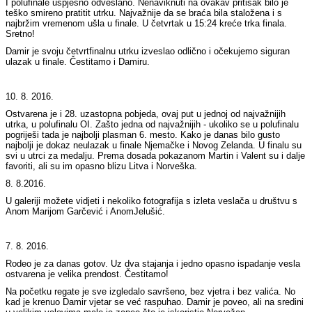
I polufinale uspješno odveslano. Nenaviknuti na ovakav pritisak bilo je
teško smireno pratitit utrku. Najvažnije da se braća bila staložena i s
najbržim vremenom ušla u finale. U četvrtak u 15:24 kreće trka finala.
Sretno!
Damir je svoju četvrtfinalnu utrku izveslao odlično i očekujemo siguran
ulazak u finale. Čestitamo i Damiru.
10. 8. 2016.
Ostvarena je i 28. uzastopna pobjeda, ovaj put u jednoj od najvažnijih
utrka, u polufinalu OI. Zašto jedna od najvažnijih - ukoliko se u polufinalu
pogriješi tada je najbolji plasman 6. mesto. Kako je danas bilo gusto
najbolji je dokaz neulazak u finale Njemačke i Novog Zelanda. U finalu su
svi u utrci za medalju. Prema dosada pokazanom Martin i Valent su i dalje
favoriti, ali su im opasno blizu Litva i Norveška.
8. 8.2016.
U galeriji možete vidjeti i nekoliko fotografija s izleta veslača u društvu s
Anom Marijom Garčević i AnomJelušić.
7. 8. 2016.
Rodeo je za danas gotov. Uz dva stajanja i jedno opasno ispadanje vesla
ostvarena je velika prendost. Čestitamo!
Na početku regate je sve izgledalo savršeno, bez vjetra i bez valića. No
kad je krenuo Damir vjetar se već raspuhao. Damir je poveo, ali na sredini