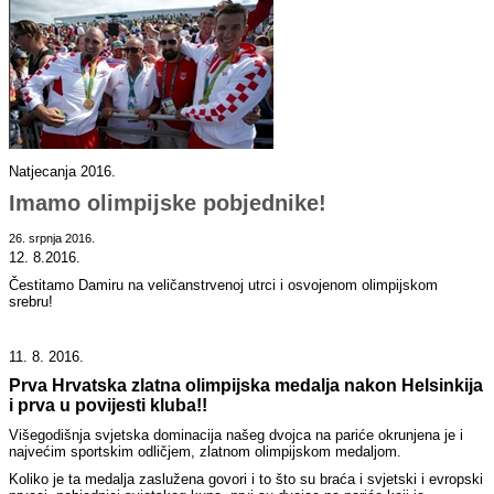
Natjecanja 2016.
Imamo olimpijske pobjednike!
26. srpnja 2016.
12. 8.2016.
Čestitamo Damiru na veličanstrvenoj utrci i osvojenom olimpijskom
srebru!
11. 8. 2016.
Prva Hrvatska zlatna olimpijska
medalja n
akon Helsinkija
i prva u povijesti kluba!!
Višegodišnja svjetska dominacija našeg dvojca na pariće okrunjena je i
najvećim sportskim odličjem, zlatnom olimpijskom medaljom.
Koliko je ta medalja zaslužena govori i to što su braća i svjetski i evropski