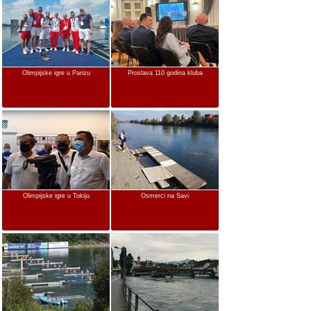
Olimpijske igre u Parizu
Proslava 110 godina kluba
Olimpijske igre u Tokiju
Osmerci na Savi