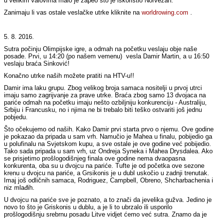
u velikim valovima malo je zapeo što je iskoristio Norvežan.
Zanimaju li vas ostale veslačke utrke kliknite na
worldrowing.com
.
5. 8. 2016.
Sutra počinju Olimpijske igre, a odmah na početku veslaju obje naše
posade. Prvi, u 14:20 (po našem vemenu) vesla Damir Martin, a u 16:50
veslaju braća Sinković!
Konačno utrke naših možete pratiti na HTV-u!!
Damir ima laku grupu. Zbog velikog broja samaca nositelji u prvoj utrci
imaju samo zagrijvanje za prave utrke. Braća zbog samo 13 dvojaca na
pariće odmah na početku imaju nešto ozbiljniju konkurenciju - Australiju,
Srbiju i Francusku, no i njima ne bi trebalo biti teško ostvariti još jednu
pobjedu.
Što očekujemo od naših. Kako Damir prvi starta prvo o njemu. Ove godine
je pokazao da pripada u sam vrh. Namučio je Mahea u finalu, pobijedio ga
u polufinalu na Svjetskom kupu, a sve ostale je ove godine već pobijedio.
Tako sada pripada u sam vrh, uz Ondreja Syneka i Mahea Drysdalea. Ako
se prisjetimo prošlogodišnjeg finala ove godine nema dvaopasna
konkurenta, oba su u dvojcu na pariće. Tufte je od početka ove sezone
krenu u dvojcu na pariće, a Grsikonis je u dubl uskočio u zadnji trenutak.
Imaj još odličnih samaca, Rodriguez, Campbell, Obreno, Shcharbachenia i
niz mlađih.
U dvojcu na pariće sve je poznato, a to znači da jevelika gužva. Jedino je
novo to što je Griskonis u dublu, a je li to ubrzalo ili usporilo
prošlogodišnju srebrnu posadu Litve vidjet ćemo već sutra. Znamo da je