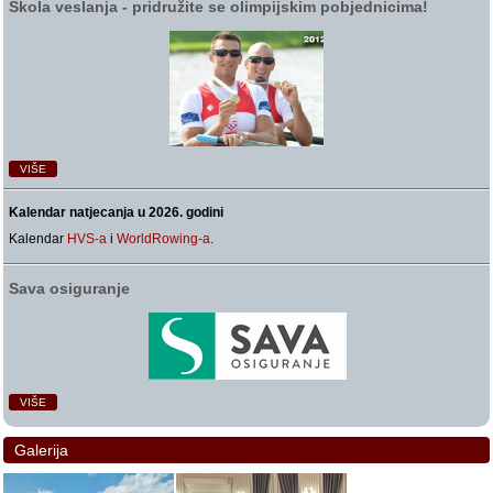
Škola veslanja ‑ pridružite se olimpijskim pobjednicima!
VIŠE
Kalendar natjecanja u 2026. godini
Kalendar
HVS-a
i
WorldRowing-a
.
Sava osiguranje
VIŠE
Galerija