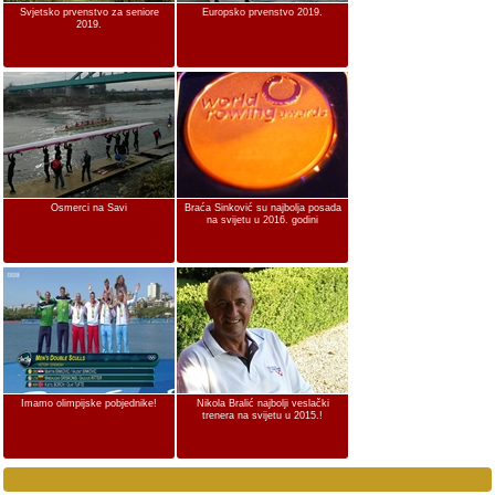
Svjetsko prvenstvo za seniore
Europsko prvenstvo 2019.
2019.
Osmerci na Savi
Braća Sinković su najbolja posada
na svijetu u 2016. godini
Imamo olimpijske pobjednike!
Nikola Bralić najbolji veslački
trenera na svijetu u 2015.!