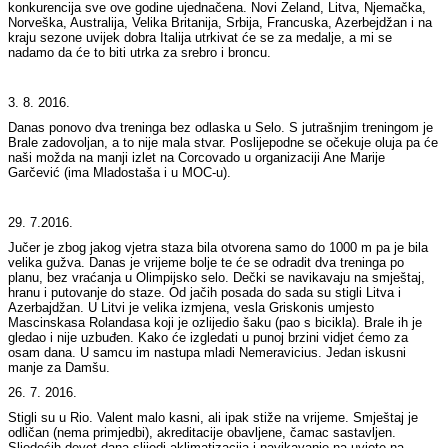
konkurencija sve ove godine ujednačena. Novi Zeland, Litva, Njemačka,
Norveška, Australija, Velika Britanija, Srbija, Francuska, Azerbejdžan i na
kraju sezone uvijek dobra Italija utrkivat će se za medalje, a mi se
nadamo da će to biti utrka za srebro i broncu.
3. 8. 2016.
Danas ponovo dva treninga bez odlaska u Selo. S jutrašnjim treningom je
Brale zadovoljan, a to nije mala stvar. Poslijepodne se očekuje oluja pa će
naši možda na manji izlet na Corcovado u organizaciji Ane Marije
Garčević (ima Mladostaša i u MOC-u).
29. 7.2016.
Jučer je zbog jakog vjetra staza bila otvorena samo do 1000 m pa je bila
velika gužva. Danas je vrijeme bolje te će se odradit dva treninga po
planu, bez vraćanja u Olimpijsko selo. Dečki se navikavaju na smještaj,
hranu i putovanje do staze. Od jačih posada do sada su stigli Litva i
Azerbajdžan. U Litvi je velika izmjena, vesla Griskonis umjesto
Mascinskasa Rolandasa koji je ozlijedio šaku (pao s bicikla). Brale ih je
gledao i nije uzbuđen. Kako će izgledati u punoj brzini vidjet ćemo za
osam dana. U samcu im nastupa mladi Nemeravicius. Jedan iskusni
manje za Damšu.
26. 7. 2016.
Stigli su u Rio. Valent malo kasni, ali ipak stiže na vrijeme. Smještaj je
odličan (nema primjedbi), akreditacije obavljene, čamac sastavljen.
Sljedećih devet dana slijedi aklimatizacija i navikavanje na uvjete na