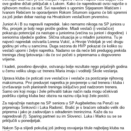
ove godine držati priključak s Lukom. Kako će napredovati ovisi najviše o
njihovom motivu za rad. Svi navedeni s upornim Stjepanom Matićem i
Ivanom Rebićem te oporavljenim Rokom Šitumom sigurno će biti spremni
za još jedan dobar nastup na Hrvatskom veslačkom prvenstvu.
Juniori A i B su napravili napredak. Iako nemamo nikoga na SP juniora u
Riu, prosjek je bolji nego prošle godine. Mladi veslači (i veslačice)
pokazuju potencijal za nastupe u juniorima (većina su juniori i dogodine) i
seniorima sljedeće godine. Slična situacija je u mlađim juniorima. Tu je
najveći napredak ostvarila Lorena Vukić, a Hrvoje Vrdoljak je već drugu
godinu pri vrhu u samcima. Duga sezona do HVP pokazat će koliko su
veslači uporni i željni napretka. Nadamo se da neće biti predugog prekida
treninga zbog ljetovanja i da će svi početi s pripremama u dogovoreno
vrijeme.
I kadeti, posebno djevojke, ostvaruju bolje rezultate nego prijašnjih godina
u čemu veliku ulogu uz trenera Maria imaju i voditelji Škole veslanja.
Uprava kluba će poticati sve veslačice i veslače za postizanje njihovog
maksimuma. Prvi preduvjet napretka je povjerenje u rad trenera i kluba i
izvršavanje svih planiranih treninga isključivo pod nadzorom trenera.
Samo oni koji mogu i žele prihvatiti takav način rada mogu očekivati
podršku cijelog kluba bez obzira na razinu cilja koji žele postići.
Za najvažnije nastupe na SP seniora u SP Augibeletteu na Peruči se
pripremaju Sinkovići i Luka Radonić. Bralić je s braćom odradio velik dio
priprema i jako je zadovoljan s odrađenim treninzima. Kaže da su
napredovali (!). Sparing partneri su im Slovenci. Luka i Marko su se se
priključili u ponedjeljak.
Nakon Sp-a slijedi pokušaj još jednog osvajanja titule najboljeg kluba na