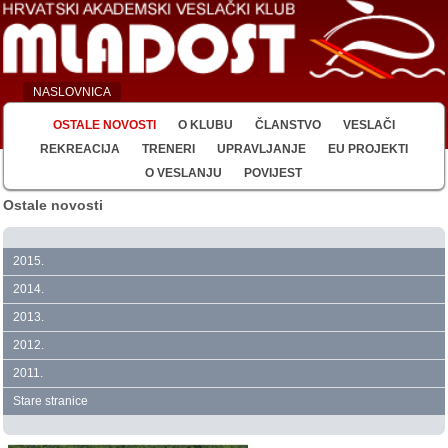
NASLOVNICA
OSTALE NOVOSTI
O KLUBU
ČLANSTVO
VESLAČI
REKREACIJA
TRENERI
UPRAVLJANJE
EU PROJEKTI
O VESLANJU
POVIJEST
Ostale novosti
2015.
2014.
2013.
2012.
2011.
Stare stranice