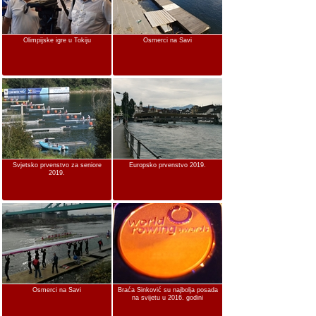
Olimpijske igre u Tokiju
Osmerci na Savi
Svjetsko prvenstvo za seniore
Europsko prvenstvo 2019.
2019.
Osmerci na Savi
Braća Sinković su najbolja posada
na svijetu u 2016. godini