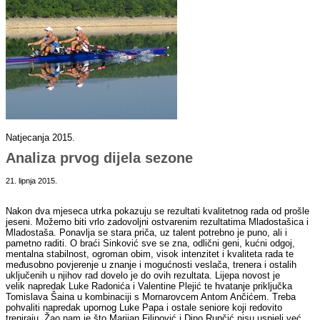
Natjecanja 2015.
Analiza prvog dijela sezone
21. lipnja 2015.
Nakon dva mjeseca utrka pokazuju se rezultati kvalitetnog rada od prošle
jeseni. Možemo biti vrlo zadovoljni ostvarenim rezultatima Mladostašica i
Mladostaša. Ponavlja se stara priča, uz talent potrebno je puno, ali i
pametno raditi. O braći Sinković sve se zna, odlični geni, kućni odgoj,
mentalna stabilnost, ogroman obim, visok intenzitet i kvaliteta rada te
međusobno povjerenje u znanje i mogućnosti veslača, trenera i ostalih
uključenih u njihov rad dovelo je do ovih rezultata. Lijepa novost je
velik napredak Luke Radonića i Valentine Plejić te hvatanje priključka
Tomislava Šaina u kombinaciji s Mornarovcem Antom Ančićem. Treba
pohvaliti napredak upornog Luke Papa i ostale seniore koji redovito
treniraju. Žao nam je što Marijan Filipović i Dino Rupčić nisu uspjeli već