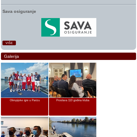
Sava osiguranje
VIŠE
Galerija
Olimpijske igre u Parizu
Proslava 110 godina kluba