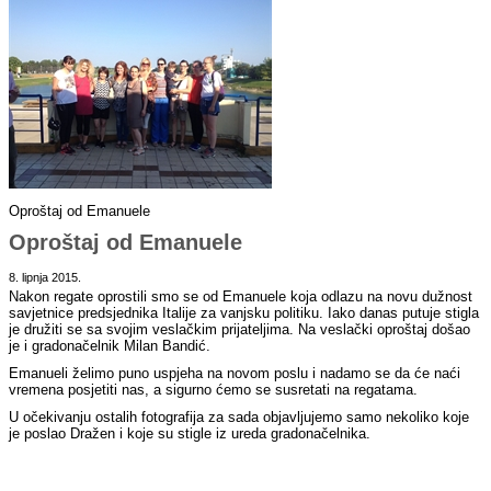
Oproštaj od Emanuele
Oproštaj od Emanuele
8. lipnja 2015.
Nakon regate oprostili smo se od Emanuele koja odlazu na novu dužnost
savjetnice predsjednika Italije za vanjsku politiku. Iako danas putuje stigla
je družiti se sa svojim veslačkim prijateljima. Na veslački oproštaj došao
je i gradonačelnik Milan Bandić.
Emanueli želimo puno uspjeha na novom poslu i nadamo se da će naći
vremena posjetiti nas, a sigurno ćemo se susretati na regatama.
U očekivanju ostalih fotografija za sada objavljujemo samo nekoliko koje
je poslao Dražen i koje su stigle iz ureda gradonačelnika.