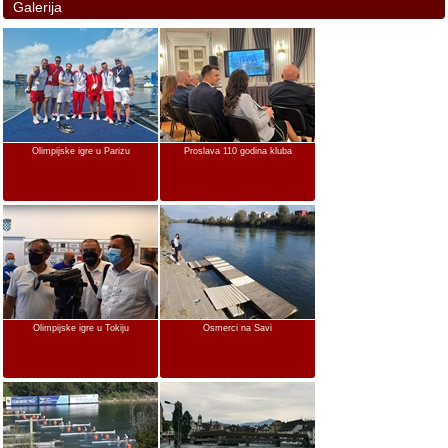
Galerija
Olimpijske igre u Parizu
Proslava 110 godina kluba
Olimpijske igre u Tokiju
Osmerci na Savi