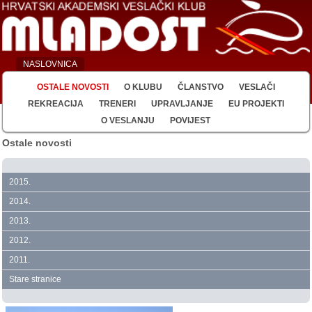
NASLOVNICA
OSTALE NOVOSTI
O KLUBU
ČLANSTVO
VESLAČI
REKREACIJA
TRENERI
UPRAVLJANJE
EU PROJEKTI
O VESLANJU
POVIJEST
Ostale novosti
2015.
2014.
2013.
2012.
2011.
Stare stranice