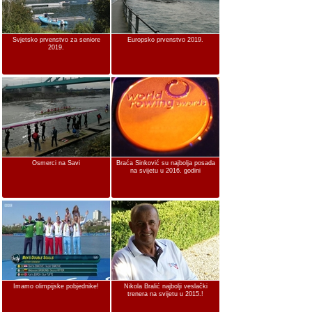
Svjetsko prvenstvo za seniore
Europsko prvenstvo 2019.
2019.
Osmerci na Savi
Braća Sinković su najbolja posada
na svijetu u 2016. godini
Imamo olimpijske pobjednike!
Nikola Bralić najbolji veslački
trenera na svijetu u 2015.!