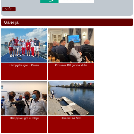
VIŠE
Galerija
Olimpijske igre u Parizu
Proslava 110 godina kluba
Olimpijske igre u Tokiju
Osmerci na Savi