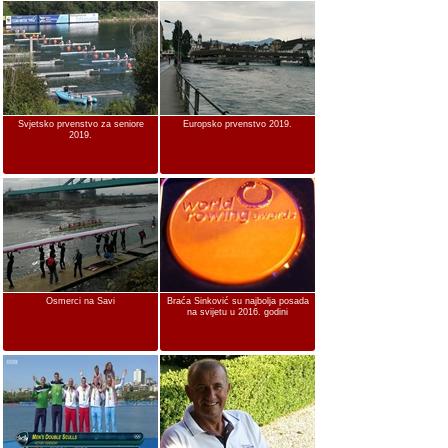
Svjetsko prvenstvo za seniore
Europsko prvenstvo 2019.
2019.
Osmerci na Savi
Braća Sinković su najbolja posada
na svijetu u 2016. godini