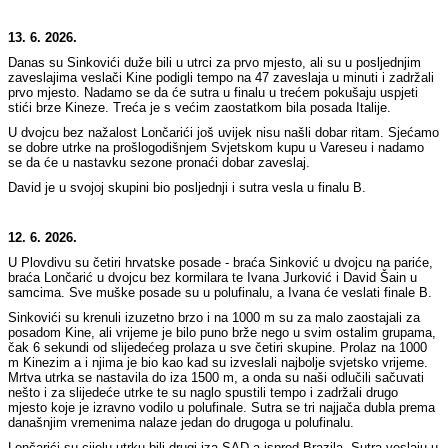
13. 6. 2026.
Danas su Sinkovići duže bili u utrci za prvo mjesto, ali su u posljednjim
zaveslajima veslači Kine podigli tempo na 47 zaveslaja u minuti i zadržali
prvo mjesto. Nadamo se da će sutra u finalu u trećem pokušaju uspjeti
stići brze Kineze. Treća je s većim zaostatkom bila posada Italije.
U dvojcu bez nažalost Lončarići još uvijek nisu našli dobar ritam. Sjećamo
se dobre utrke na prošlogodišnjem Svjetskom kupu u Vareseu i nadamo
se da će u nastavku sezone pronaći dobar zaveslaj.
David je u svojoj skupini bio posljednji i sutra vesla u finalu B.
12. 6. 2026.
U Plovdivu su četiri hrvatske posade - braća Sinković u dvojcu na pariće,
braća Lončarić u dvojcu bez kormilara te Ivana Jurković i David Šain u
samcima. Sve muške posade su u polufinalu, a Ivana će veslati finale B.
Sinkovići su krenuli izuzetno brzo i na 1000 m su za malo zaostajali za
posadom Kine, ali vrijeme je bilo puno brže nego u svim ostalim grupama,
čak 6 sekundi od slijedećeg prolaza u sve četiri skupine. Prolaz na 1000
m Kinezim a i njima je bio kao kad su izveslali najbolje svjetsko vrijeme.
Mrtva utrka se nastavila do iza 1500 m, a onda su naši odlučili sačuvati
nešto i za slijedeće utrke te su naglo spustili tempo i zadržali drugo
mjesto koje je izravno vodilo u polufinale. Sutra se tri najjača dubla prema
današnjim vremenima nalaze jedan do drugoga u polufinalu.
Lončarići su cijelu utrku bili drugi iza SAD a ispred Brazila. Sutra veslaju u