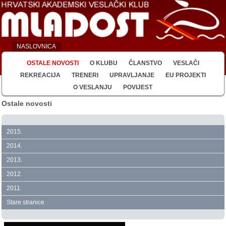
NASLOVNICA
OSTALE NOVOSTI
O KLUBU
ČLANSTVO
VESLAČI
REKREACIJA
TRENERI
UPRAVLJANJE
EU PROJEKTI
O VESLANJU
POVIJEST
Ostale novosti
2015.
2014.
2013.
2012.
2011.
Stare stranice