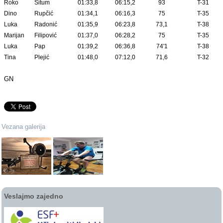
Roko
Šitum
01:33,8
06:15,2
93
T-31
Dino
Rupčić
01:34,1
06:16,3
75
T-35
Luka
Radonić
01:35,9
06:23,8
73,1
T-38
Marijan
Filipović
01:37,0
06:28,2
75
T-35
Luka
Pap
01:39,2
06:36,8
74'1
T-38
Tina
Plejić
01:48,0
07:12,0
71,6
T-32
GN
Vezana galerija
Veslajmo zajedno