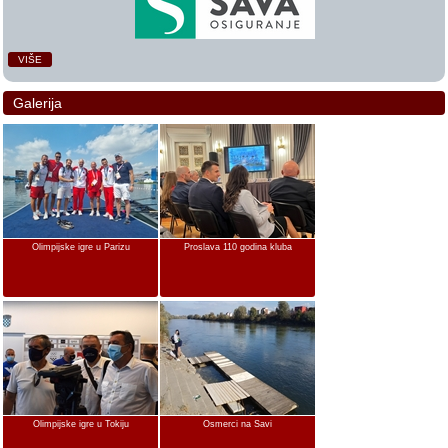
VIŠE
Galerija
Olimpijske igre u Parizu
Proslava 110 godina kluba
Olimpijske igre u Tokiju
Osmerci na Savi