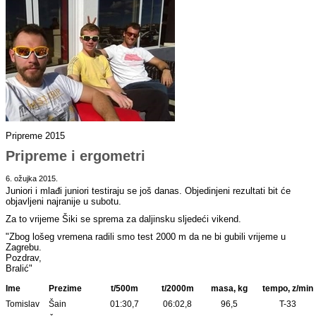
Pripreme 2015
Pripreme i ergometri
6. ožujka 2015.
Juniori i mlađi juniori testiraju se još danas. Objedinjeni rezultati bit će
objavljeni najranije u subotu.
Za to vrijeme Šiki se sprema za daljinsku sljedeći vikend.
"Zbog lošeg vremena radili smo test 2000 m da ne bi gubili vrijeme u
Zagrebu.
Pozdrav,
Bralić"
Ime
Prezime
t/500m
t/2000m
masa, kg
tempo, z/min
Tomislav
Šain
01:30,7
06:02,8
96,5
T-33