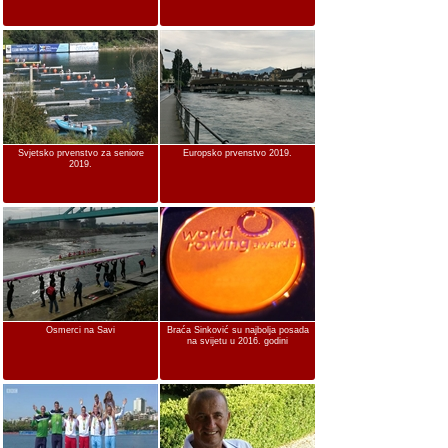
Svjetsko prvenstvo za seniore
Europsko prvenstvo 2019.
2019.
Osmerci na Savi
Braća Sinković su najbolja posada
na svijetu u 2016. godini