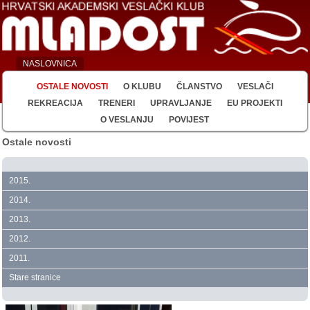
NASLOVNICA
OSTALE NOVOSTI
O KLUBU
ČLANSTVO
VESLAČI
REKREACIJA
TRENERI
UPRAVLJANJE
EU PROJEKTI
O VESLANJU
POVIJEST
Ostale novosti
2015.
2014.
2013.
2012.
2011.
Stare stranice