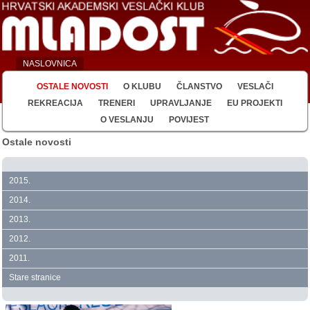
NASLOVNICA
OSTALE NOVOSTI
O KLUBU
ČLANSTVO
VESLAČI
REKREACIJA
TRENERI
UPRAVLJANJE
EU PROJEKTI
O VESLANJU
POVIJEST
Ostale novosti
2015.
2014.
2013.
2012.
2011.
Stare stranice