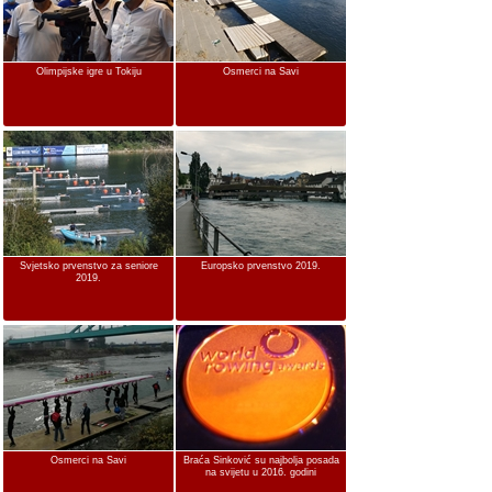
Olimpijske igre u Tokiju
Osmerci na Savi
Svjetsko prvenstvo za seniore
Europsko prvenstvo 2019.
2019.
Osmerci na Savi
Braća Sinković su najbolja posada
na svijetu u 2016. godini