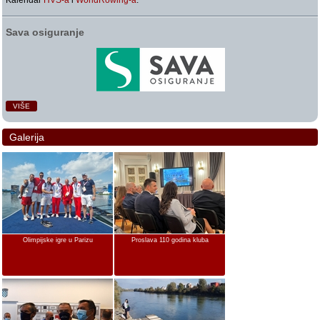
Kalendar
HVS-a
i
WorldRowing-a
.
Sava osiguranje
VIŠE
Galerija
Olimpijske igre u Parizu
Proslava 110 godina kluba