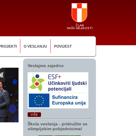
PROJEKTI
O VESLANJU
POVIJEST
Veslajmo zajedno
VIŠE
Škola veslanja ‑ pridružite se
olimpijskim pobjednicima!