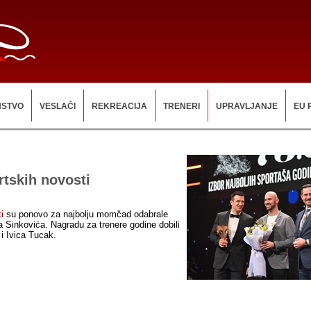
NSTVO
VESLAČI
REKREACIJA
TRENERI
UPRAVLJANJE
EU 
rtskih novosti
i
su ponovo za najbolju momčad odabrale
a Sinkovića. Nagradu za trenere godine dobili
 i Ivica Tucak.