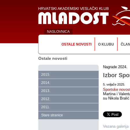
NASLOVNICA
OSTALE NOVOSTI
O KLUBU
ČLA
Ostale novosti
Nagrade 2024.
Izbor Spo
2015.
2014.
5. veljače 2025.
Sportske novost
2013.
Martina i Valent
su Nikola Bralić
2012.
2011.
Stare stranice
Vezana galerija