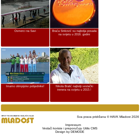
Osmerci na Savi
Braća Sinković su najbolja posada
na svijetu u 2016. godini
Imamo olimpijske pobjednike!
Nikola Bralić najbolji veslački
trenera na svijetu u 2015.!
Sva prava pridržana © HAVK Mladost 2026
Impressum
Veslači koriste i preporučuju Utilis CMS
Design by DEMODE