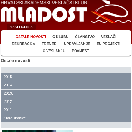
NASLOVNICA
OSTALE NOVOSTI
O KLUBU
ČLANSTVO
VESLAČI
REKREACIJA
TRENERI
UPRAVLJANJE
EU PROJEKTI
O VESLANJU
POVIJEST
Ostale novosti
2015.
2014.
2013.
2012.
2011.
Stare stranice