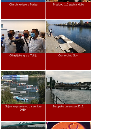
Olimpijske igre u Parizu
Proslava 110 godina kluba
Olimpijske igre u Tokiju
Osmerci na Savi
Svjetsko prvenstvo za seniore
Europsko prvenstvo 2019.
2019.